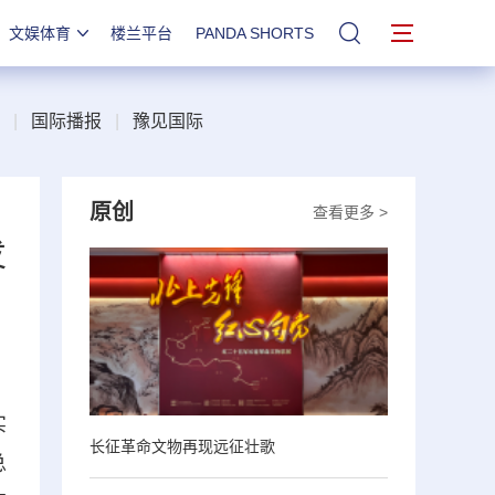
文娱体育
楼兰平台
PANDA SHORTS
站内搜索
|
国际播报
|
豫见国际
原创
查看更多 >
发
实
长征革命文物再现远征壮歌
总