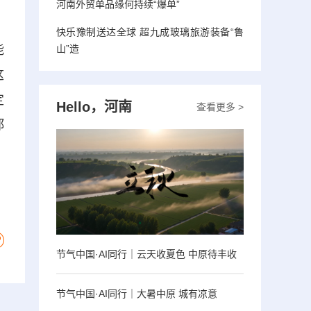
河南外贸单品缘何持续“爆单”
快乐豫制送达全球 超九成玻璃旅游装备“鲁
能
山”造
这
定
Hello，河南
查看更多 >
郑
节气中国·AI同行｜云天收夏色 中原待丰收
节气中国·AI同行｜大暑中原 城有凉意