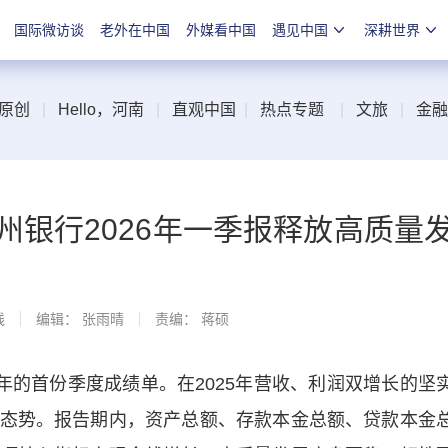
国际微访谈
老外在中国
外媒看中国
遇见中国
深耕世界
原创
|
Hello，河南
|
直观中国
|
热点专题
|
文旅
|
金融
州银行2026年一季报释放高质量
线
编辑： 张雨晴
责编： 蒋硕
的首份季度成绩单。在2025年营收、利润双增长的坚
态势。报告期内，资产总额、存款本金总额、贷款本金