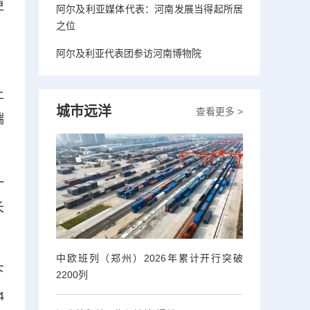
更
阿尔及利亚媒体代表：河南发展当得起所居
之位
阿尔及利亚代表团参访河南博物院
，
上
城市远洋
查看更多 >
端
一
长
中欧班列（郑州）2026年累计开行突破
下
2200列
4