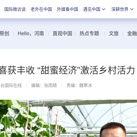
国际微访谈
老外在中国
外媒看中国
遇见中国
深耕世界
原创
|
Hello，河南
|
直观中国
|
热点专题
|
文旅
|
金融
喜获丰收 “甜蜜经济”激活乡村活力
总台国际在线
编辑：张雨晴
责编：魏寒冰