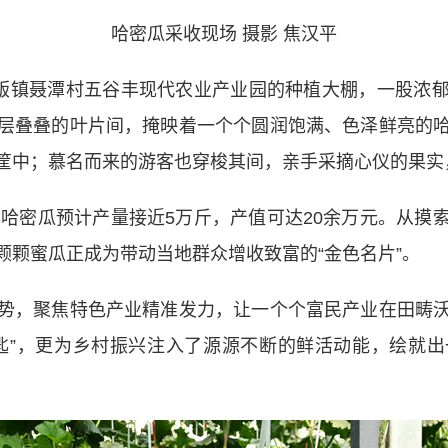
哈密瓜采收现场 摄影 焦汉平
畈镇聂潭村五谷丰现代农业产业园的种植大棚，一股浓郁
层叠叠的叶片间，掩映着一个个圆润饱满、色泽鲜亮的
筐中；慕名而来的游客也穿梭其间，亲手采摘心仪的果实
哈密瓜预计产量接近5万斤，产值可达20余万元。从摸
颗颗蜜瓜正成为带动当地群众增收致富的“金色名片”。
，聚焦特色产业精准发力，让一个个富民产业在田畴沃
匙”，更为乡村振兴注入了源源不断的鲜活动能，绘就