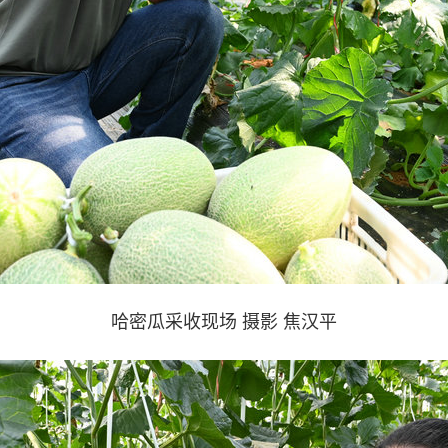
哈密瓜采收现场 摄影 焦汉平