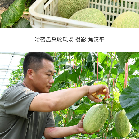
哈密瓜采收现场 摄影 焦汉平