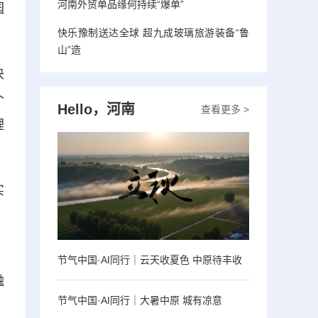
河南外贸单品缘何持续“爆单”
园
快乐豫制送达全球 超九成玻璃旅游装备“鲁
山”造
决
个
Hello，河南
查看更多 >
理
实
，
节气中国·AI同行｜云天收夏色 中原待丰收
融
节气中国·AI同行｜大暑中原 城有凉意
。