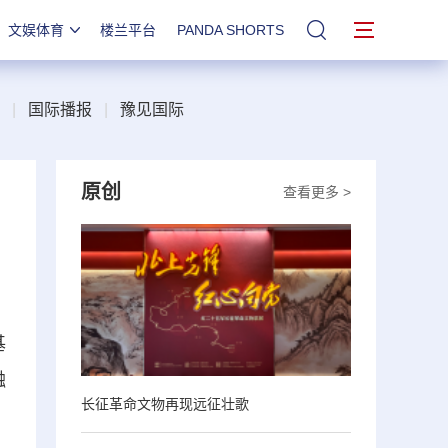
文娱体育
楼兰平台
PANDA SHORTS
站内搜索
|
国际播报
|
豫见国际
原创
查看更多 >
基
融
长征革命文物再现远征壮歌