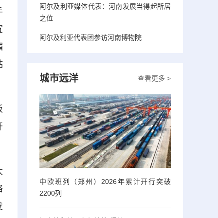
阿尔及利亚媒体代表：河南发展当得起所居
手
之位
宣
阿尔及利亚代表团参访河南博物院
楣
贴
城市远洋
查看更多 >
板
开
大
中欧班列（郑州）2026年累计开行突破
络
2200列
发