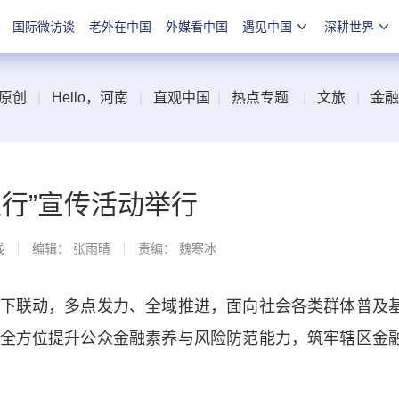
国际微访谈
老外在中国
外媒看中国
遇见中国
深耕世界
原创
|
Hello，河南
|
直观中国
|
热点专题
|
文旅
|
金融
里行”宣传活动举行
线
编辑： 张雨晴
责编： 魏寒冰
联动，多点发力、全域推进，面向社会各类群体普及
全方位提升公众金融素养与风险防范能力，筑牢辖区金