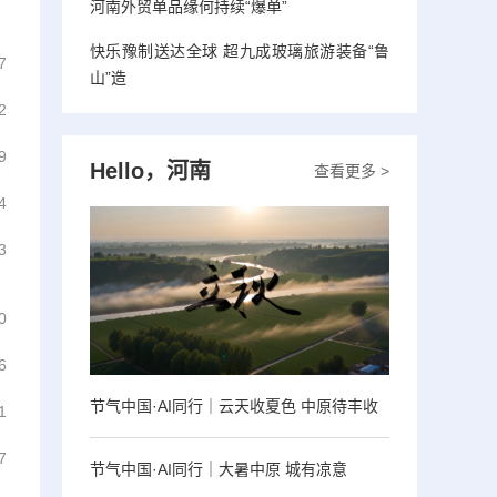
河南外贸单品缘何持续“爆单”
快乐豫制送达全球 超九成玻璃旅游装备“鲁
7
山”造
2
9
Hello，河南
查看更多 >
4
3
0
6
节气中国·AI同行｜云天收夏色 中原待丰收
1
7
节气中国·AI同行｜大暑中原 城有凉意