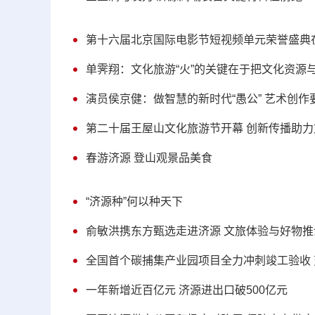
第十六届北京国际电影节短视频单元荣誉盛典
单霁翔：文化旅游“火”的关键在于把文化资源
演员侯京健：做智慧的新时代“愚公” 艺术创
第二十届王屋山文化旅游节开幕 创新传播助力文
春游济源 登山观景品美食
“济源种”何以种天下
俞敏洪携东方甄选走进济源 文旅体验与好物
全国首个碳捕集产业园项目全力冲刺竣工验收 
一年新增近百亿元 济源进出口破500亿元