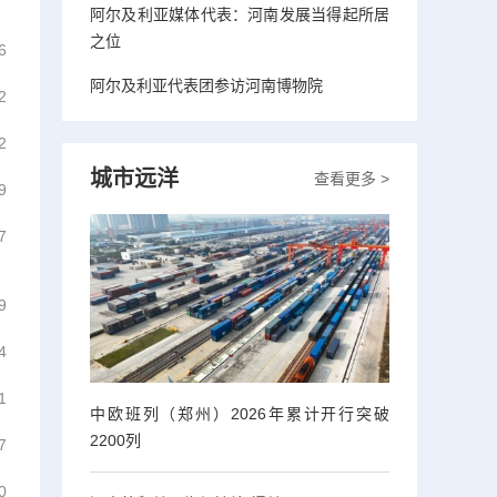
阿尔及利亚媒体代表：河南发展当得起所居
之位
6
阿尔及利亚代表团参访河南博物院
2
2
城市远洋
查看更多 >
9
7
9
4
1
中欧班列（郑州）2026年累计开行突破
2200列
7
0