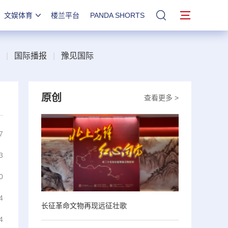
文娱体育
楼兰平台
PANDA SHORTS
站内搜索
|
国际播报
|
豫见国际
原创
查看更多 >
7
3
0
4
长征革命文物再现远征壮歌
4