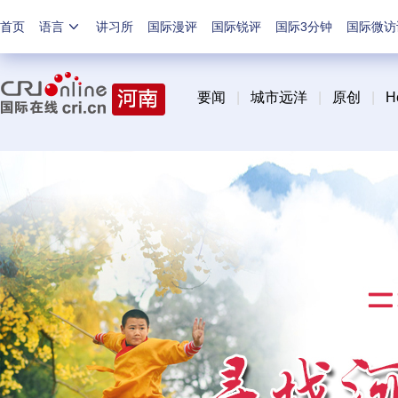
首页
语言
讲习所
国际漫评
国际锐评
国际3分钟
国际微访
要闻
|
城市远洋
|
原创
|
H