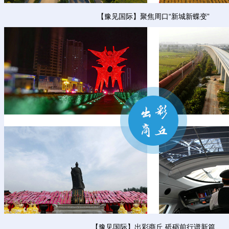
【豫见国际】聚焦周口“新城新蝶变”
【豫见国际】出彩商丘 砥砺前行谱新篇