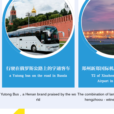
Yutong Bus，a Henan brand praised by the wo
The combination of lan
rld
hengzhoou - witnes