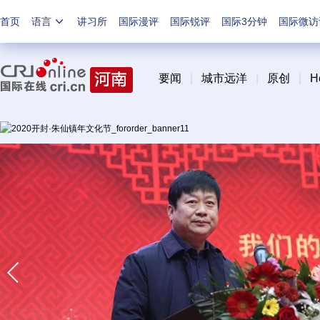
首页
语言
讲习所
国际漫评
国际锐评
国际3分钟
国际微访
要闻
|
城市远洋
|
原创
|
H