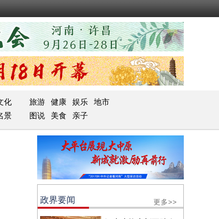
文化
旅游
健康
娱乐
地市
名景
图说
美食
亲子
政界要闻
更多>>