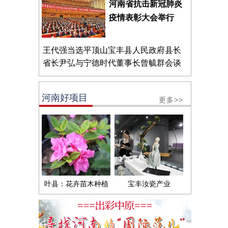
河南省抗击新冠肺炎
疫情表彰大会举行
王代强当选平顶山宝丰县人民政府县长
省长尹弘与宁德时代董事长曾毓群会谈
河南好项目
更多>>
叶县：花卉苗木种植
宝丰汝瓷产业