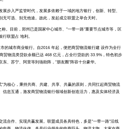
展步入严监管时代，发展多依赖于一域的地方银行，创新、转型、
别无可选、别无他途。故此，发起成立联盟之举合天时。
称。目前，郑州已是国家中心城市、"一带一路"重要节点城市等，区
银行联盟占 地利。
的城市商业银行。自2016 年起，便把商贸物流银行建 设作为全行
商贸物流类贷款余额已达 468 亿元，占全行贷款的 33.9%，特色初步
京东、苏宁、阿里等到场助阵，"朋友圈"阵容十分豪华。
"为核心，秉持共商、共建、共享、共赢的原则，共同扛起商贸物流
、信息互通，激发商贸物流银行领域创新创造活力，惠及实体经济及
流合作、实现共赢发展。联盟成员各具特色，多是"一带一路"沿线
的电商、物流伙伴，多是行业领先的电商巨头、物流大咖，大家在商