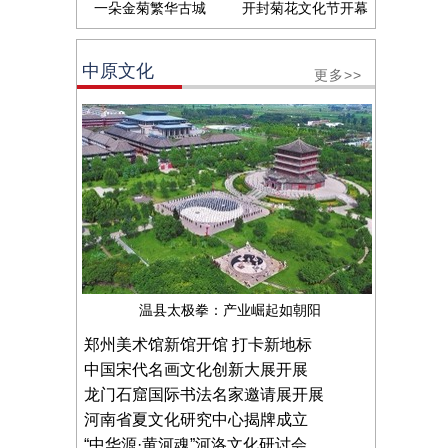
一朵金菊繁华古城
开封菊花文化节开幕
中原文化
更多>>
温县太极拳：产业崛起如朝阳
郑州美术馆新馆开馆 打卡新地标
中国宋代名画文化创新大展开展
龙门石窟国际书法名家邀请展开展
河南省夏文化研究中心揭牌成立
“中华源·黄河魂”河洛文化研讨会