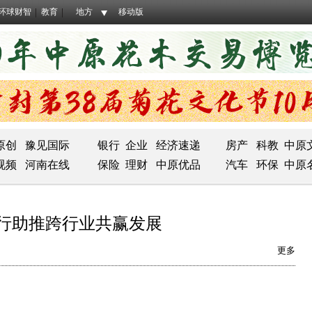
环球财智
教育
地方
移动版
原创
豫见国际
银行
企业
经济速递
房产
科教
中原
视频
河南在线
保险
理财
中原优品
汽车
环保
中原
银行助推跨行业共赢发展
更多