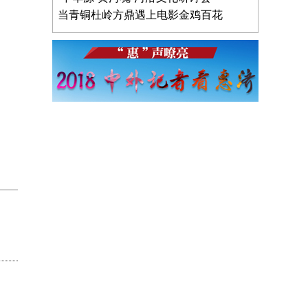
当青铜杜岭方鼎遇上电影金鸡百花