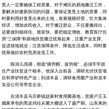
责人一定要确保工程质量。对于滩区的易地搬迁工作，
要解决好建新拆旧的问题，要保证复垦土地的质量，同
时要利用好复垦出来的土地，发展规模经营，壮大集体
经济，增加农民收入。对于搬迁群众，不仅要搬得出，
还要做到稳得住、致富快。要把稳定增收、教育医疗住
房“三保障”和易地扶贫搬迁统筹起来，注重产业支撑、
促进就地就业；注意保障条件、降低生活成本。同时要
统筹做好农村危房改造工作。
陈润儿强调，彻底“摘穷帽、拔穷根”，必须牢牢抓
住产业扶贫这个根本。他深入台前县，调研光伏扶贫项
目和养驴特色产业；到清丰县，调研食用菌产业和龙丰
实业公司等带贫企业。
在清丰县马庄桥镇赵家村食用菌基地，贫困户王玉
娥家承包的黑皮鸡垃从菌大棚进入了盛产期。山东来的