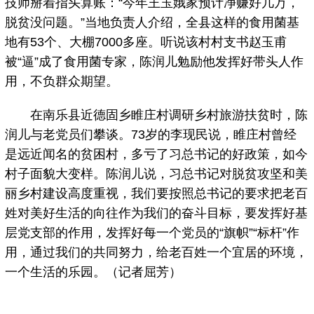
技师掰着指头算账：“今年王玉娥家预计净赚好几万，
脱贫没问题。”当地负责人介绍，全县这样的食用菌基
地有53个、大棚7000多座。听说该村村支书赵玉甫
被“逼”成了食用菌专家，陈润儿勉励他发挥好带头人作
用，不负群众期望。
在南乐县近德固乡睢庄村调研乡村旅游扶贫时，陈
润儿与老党员们攀谈。73岁的李现民说，睢庄村曾经
是远近闻名的贫困村，多亏了习总书记的好政策，如今
村子面貌大变样。陈润儿说，习总书记对脱贫攻坚和美
丽乡村建设高度重视，我们要按照总书记的要求把老百
姓对美好生活的向往作为我们的奋斗目标，要发挥好基
层党支部的作用，发挥好每一个党员的“旗帜”“标杆”作
用，通过我们的共同努力，给老百姓一个宜居的环境，
一个生活的乐园。（记者屈芳）