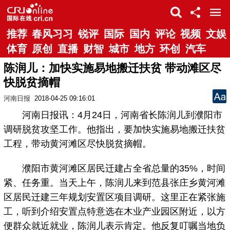
推荐
春风习习
锐评
国际
国内
评论
视频
文娱
体育
原创
直播
财智
城市
地方
环创
汽车
陈润儿：加快实施易地搬迁扶贫 带动滩区尽
快脱贫摘帽
河南日报
2018-04-25 09:16:01
河南日报讯：4月24日，河南省长陈润儿到濮阳市
调研脱贫攻坚工作。他指出，要加快实施易地搬迁扶贫
工程，带动黄河滩区尽快脱贫摘帽。
濮阳市黄河滩区居民迁建占全省总量的35%，时间
紧、任务重。当天上午，陈润儿来到范县张庄乡黄河滩
区居民迁建三年规划安置区项目调研。这里正在紧张施
工，听到介绍安置点特意选在木业产业园区附近，以方
便群众就近就业，陈润儿表示肯定。他反复叮嘱当地负