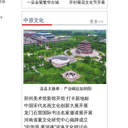
关协
一朵金菊繁华古城
开封菊花文化节开幕
个
中原文化
更多>>
温县太极拳：产业崛起如朝阳
郑州美术馆新馆开馆 打卡新地标
中国宋代名画文化创新大展开展
龙门石窟国际书法名家邀请展开展
河南省夏文化研究中心揭牌成立
“中华源·黄河魂”河洛文化研讨会