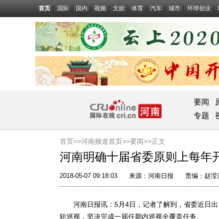
首页
国际
国内
视频
文娱
体育
汽车
城市
环球创业
要闻
专题
首页>>
河南频道首页>>
要闻
>>正文
河南明确十届省委原则上每年
2018-05-07 09:18:03
来源：
河南日报
责编：赵滢
河南日报讯：5月4日，记者了解到，省委近日出
轮巡视，坚决完成一届任期内巡视全覆盖任务。