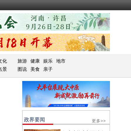
文化
旅游
健康
娱乐
地市
名景
图说
美食
亲子
政界要闻
更多>>