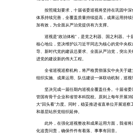
按照规划要求，十届省委巡视将坚持在巩固中深化
体系持续完善，全覆盖质量持续提高，成果运用持续
加有效，为全面从严治党提供有力支撑。
巡视是“政治体检”，是党之利器、国之利器。十
核心地位，坚决维护以习近平同志为核心的党中央权
导、新时代党的建设总要求、全面从严治党，突出关
进党的建设新的伟大工程。
全省巡视巡察机构，将严格贯彻落实中央关于建立
组织实施、成果运用、队伍建设一体联动机制，巡视
坚决完成一届任期内巡视全覆盖任务。十届省委巡
管国有骨干企业和省管本科院校。原则上每年开展3轮
大“回头看”力度。同时，稳妥推进省直单位开展巡
和基层站所党组织延伸。
此外，在强化巡视整改和成果运用方面，我省将压
化追责问责，确保件件有着落、事事有回音。