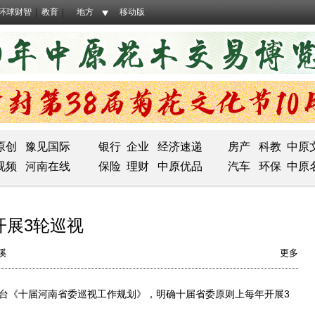
环球财智
教育
地方
移动版
原创
豫见国际
银行
企业
经济速递
房产
科教
中原
视频
河南在线
保险
理财
中原优品
汽车
环保
中原
开展3轮巡视
溪
更多
台《十届河南省委巡视工作规划》，明确十届省委原则上每年开展3