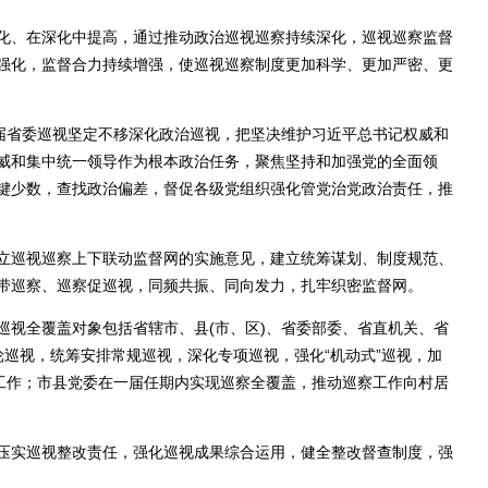
、在深化中提高，通过推动政治巡视巡察持续深化，巡视巡察监督
强化，监督合力持续增强，使巡视巡察制度更加科学、更加严密、更
届省委巡视坚定不移深化政治巡视，把坚决维护习近平总书记权威和
威和集中统一领导作为根本政治任务，聚焦坚持和加强党的全面领
键少数，查找政治偏差，督促各级党组织强化管党治党政治责任，推
巡视巡察上下联动监督网的实施意见，建立统筹谋划、制度规范、
带巡察、巡察促巡视，同频共振、同向发力，扎牢织密监督网。
视全覆盖对象包括省辖市、县(市、区)、省委部委、省直机关、省
巡视，统筹安排常规巡视，深化专项巡视，强化“机动式”巡视，加
察工作；市县党委在一届任期内实现巡察全覆盖，推动巡察工作向村居
实巡视整改责任，强化巡视成果综合运用，健全整改督查制度，强