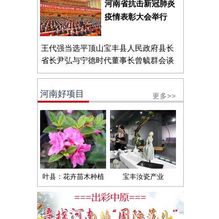
河南省抗击新冠肺炎
疫情表彰大会举行
王代强当选平顶山宝丰县人民政府县长
省长尹弘与宁德时代董事长曾毓群会谈
河南好项目
更多>>
叶县：花卉苗木种植
宝丰汝瓷产业