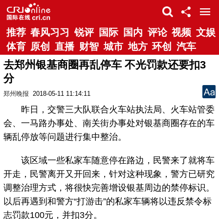
推荐
春风习习
锐评
国际
国内
评论
视频
文娱
体育
原创
直播
财智
城市
地方
环创
汽车
去郑州银基商圈再乱停车 不光罚款还要扣3
分
郑州晚报
2018-05-11 11:14:11
昨日，交警三大队联合火车站执法局、火车站管委
会、一马路办事处、南关街办事处对银基商圈存在的车
辆乱停放等问题进行集中整治。
该区域一些私家车随意停在路边，民警来了就将车
开走，民警离开又开回来，针对这种现象，警方已研究
调整治理方式，将很快完善增设银基周边的禁停标识。
以后再遇到和警方“打游击”的私家车辆将以违反禁令标
志罚款100元，并扣3分。