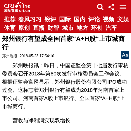
推荐
春风习习
锐评
国际
国内
评论
视频
文娱
体育
原创
直播
财智
城市
地方
环创
汽车
郑州银行有望成全国首家“A+H股“上市城商
行
郑州晚报
2018-05-23 17:54:16
郑州晚报讯：昨日，中国证监会第十七届发行审核
委员会召开2018年第80次发行审核委员会工作会议。
根据证监会官网显示，郑州银行股份有限公司IPO成功
过会。这标志着郑州银行有望成为2018年河南首家上
市公司、河南首家A股上市银行、全国首家“A+H股“上
市城商行。
营收与净利润实现双增长