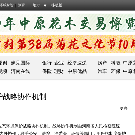
环球财智
教育
地方
移动版
原创
豫见国际
银行
企业
经济速递
房产
科教
中原
视频
河南在线
保险
理财
中原优品
汽车
环保
中原
护战略协作机制
更多
生态环境保护战略协作机制。战略协作机制由河南省人民检察院统一
强内外协作，联手公安、法院、淮委会、环保等部门，用严格制度保护