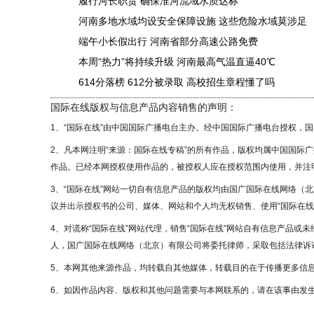
履行河长职责 确保淮河流域水质达标
河南多地水域均设安全保障设施 这些危险水域莫涉足
端午小长假出行 河南省部分高速公路免费
本周“热力”将持续升级 河南最高气温直逼40℃
614分落榜 612分被录取 高校招生章程懂了吗
国际在线版权与信息产品内容销售的声明：
1、“国际在线”由中国国际广播电台主办。经中国国际广播电台授权，
2、凡本网注明“来源：国际在线专稿”的所有作品，版权均属中国国际
作品。已经本网授权使用作品的，被授权人应在授权范围内使用，并注明
3、“国际在线”网站一切自有信息产品的版权均由国广国际在线网络（
议并出示授权书的公司、媒体、网站和个人均无权销售、使用“国际在线
4、对谎称“国际在线”网站代理，销售“国际在线”网站自有信息产品或
人，国广国际在线网络（北京）有限公司将委托律师，采取包括法律诉讼
5、本网其他来源作品，均转载自其他媒体，转载目的在于传播更多信
6、如因作品内容、版权和其他问题需要与本网联系的，请在该事由发生