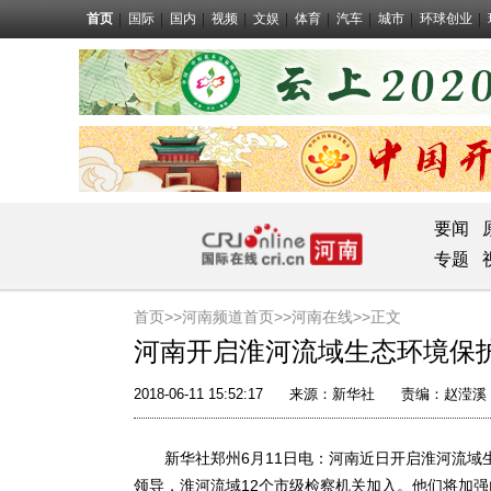
首页
国际
国内
视频
文娱
体育
汽车
城市
环球创业
要闻
专题
首页>>
河南频道首页>>
河南在线
>>正文
河南开启淮河流域生态环境保
2018-06-11 15:52:17
来源：
新华社
责编：赵滢溪
新华社郑州6月11日电：河南近日开启淮河流域
领导，淮河流域12个市级检察机关加入。他们将加