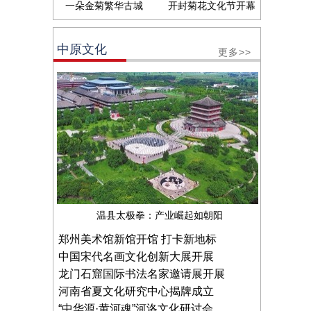
一朵金菊繁华古城
开封菊花文化节开幕
中原文化
更多>>
温县太极拳：产业崛起如朝阳
郑州美术馆新馆开馆 打卡新地标
中国宋代名画文化创新大展开展
龙门石窟国际书法名家邀请展开展
河南省夏文化研究中心揭牌成立
“中华源·黄河魂”河洛文化研讨会