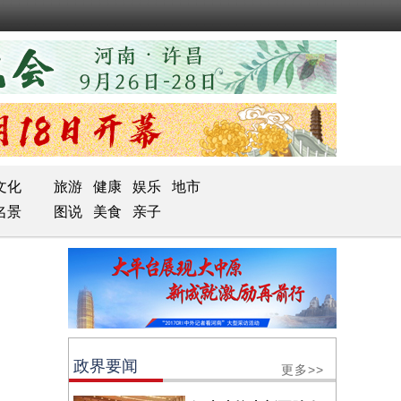
文化
旅游
健康
娱乐
地市
名景
图说
美食
亲子
政界要闻
更多>>