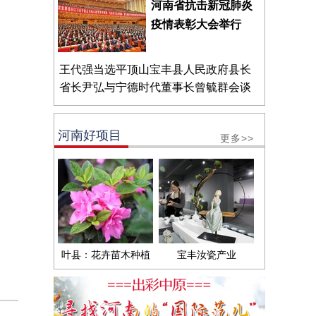
河南省抗击新冠肺炎
疫情表彰大会举行
王代强当选平顶山宝丰县人民政府县长
省长尹弘与宁德时代董事长曾毓群会谈
河南好项目
更多>>
叶县：花卉苗木种植
宝丰汝瓷产业