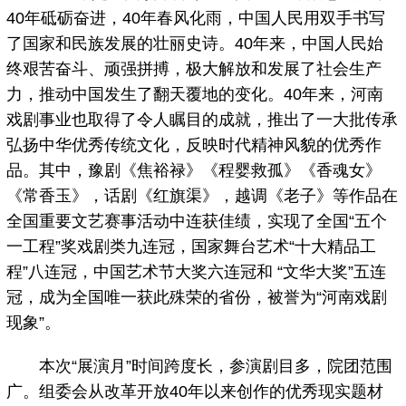
40年砥砺奋进，40年春风化雨，中国人民用双手书写
了国家和民族发展的壮丽史诗。40年来，中国人民始
终艰苦奋斗、顽强拼搏，极大解放和发展了社会生产
力，推动中国发生了翻天覆地的变化。40年来，河南
戏剧事业也取得了令人瞩目的成就，推出了一大批传承
弘扬中华优秀传统文化，反映时代精神风貌的优秀作
品。其中，豫剧《焦裕禄》《程婴救孤》《香魂女》
《常香玉》，话剧《红旗渠》，越调《老子》等作品在
全国重要文艺赛事活动中连获佳绩，实现了全国“五个
一工程”奖戏剧类九连冠，国家舞台艺术“十大精品工
程”八连冠，中国艺术节大奖六连冠和 “文华大奖”五连
冠，成为全国唯一获此殊荣的省份，被誉为“河南戏剧
现象”。
本次“展演月”时间跨度长，参演剧目多，院团范围
广。组委会从改革开放40年以来创作的优秀现实题材