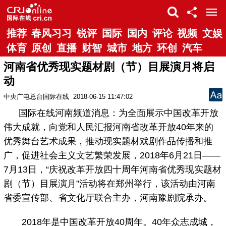
推荐
春风习习
锐评
国际
国内
评论
视频
文娱
体育
原创
直播
财智
城市
地方
环创
汽车
河南省优秀现实题材剧（节）目展演月将启
动
中央广电总台国际在线
2018-06-15 11:47:02
国际在线河南频道消息：为全面展示中国改革开放
伟大成就，向党和人民汇报河南省改革开放40年来的
优秀舞台艺术成果，推动现实题材戏剧作品传播和推
广，促进社会主义文艺繁荣发展，2018年6月21日——
7月13日，“庆祝改革开放四十周年河南省优秀现实题材
剧（节）目展演月”活动将在郑州举行，该活动由河南
省委宣传部、省文化厅联合主办，河南豫剧院承办。
2018年是中国改革开放40周年。40年众志成城，