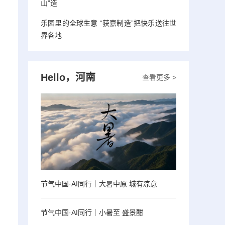
山”造
乐园里的全球生意 “获嘉制造”把快乐送往世
界各地
Hello，河南
查看更多 >
节气中国·AI同行｜大暑中原 城有凉意
节气中国·AI同行｜小暑至 盛景酣