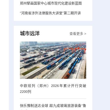
郑州擘画国家中心城市现代化建设新蓝图
“河南省涉外法律服务大讲堂”第二期开讲
城市远洋
查看更多 >
中欧班列（郑州）2026年累计开行突破
2200列
快乐豫制送达全球 超九成玻璃旅游装备“鲁