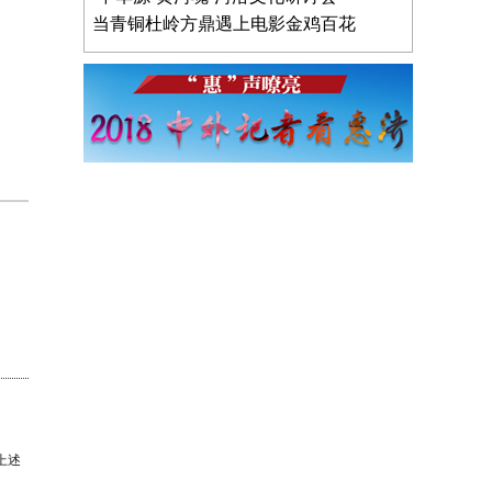
当青铜杜岭方鼎遇上电影金鸡百花
上述