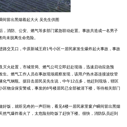
瞬间冒出黑烟着起大火 吴先生供图
，消防、公安、燃气等多部门紧急联动处置。事故共造成一名男子
伤者尚未脱离生命危险。
前进路交叉口，中原新城王府1号小区一居民家发生爆炸起火事故，事故
灭火处置，市城管局、燃气公司立即赶赴现场，迅速启动应急预
发生。燃气工作人员在事故现场观察发现，该用户热水器连接波纹管
液化气钢瓶。据目击居民吴先生说，中午12点多，他赶到现场，辖区
小区物业保安警戒，事发的8号楼居民已全部被清下楼，等待相关部门
好饭，就听见咚的一声巨响，看见4楼一居民家里窗户瞬间冒出黑烟
天然气爆炸着火了，太危险别吃饭了赶快下楼。很快，消防队员赶到