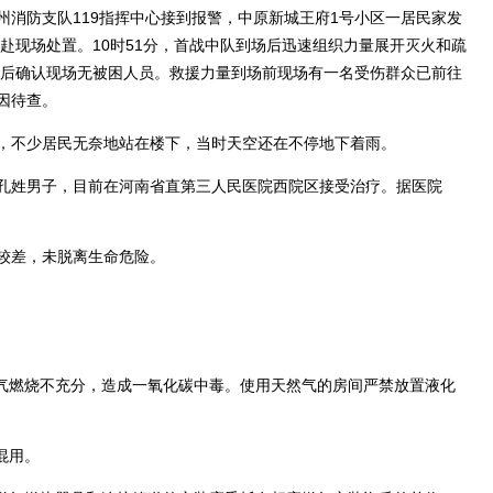
州消防支队119指挥中心接到报警，中原新城王府1号小区一居民家发
赶赴现场处置。10时51分，首战中队到场后迅速组织力量展开灭火和疏
救后确认现场无被困人员。救援力量到场前现场有一名受伤群众已前往
因待查。
不少居民无奈地站在楼下，当时天空还在不停地下着雨。
姓男子，目前在河南省直第三人民医院西院区接受治疗。据医院
较差，未脱离生命危险。
气燃烧不充分，造成一氧化碳中毒。使用天然气的房间严禁放置液化
混用。