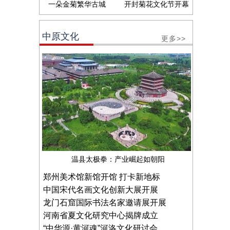
一朵金菊繁华古城
开封菊花文化节开幕
中原文化
更多>>
温县太极拳：产业崛起如朝阳
郑州美术馆新馆开馆 打卡新地标
中国宋代名画文化创新大展开展
龙门石窟国际书法名家邀请展开展
河南省夏文化研究中心揭牌成立
“中华源·黄河魂”河洛文化研讨会