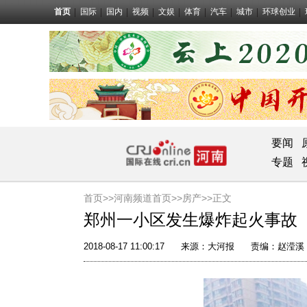
首页
国际
国内
视频
文娱
体育
汽车
城市
环球创业
要闻
专题
首页>>
河南频道首页>>
房产
>>正文
郑州一小区发生爆炸起火事故
2018-08-17 11:00:17
来源：
大河报
责编：赵滢溪