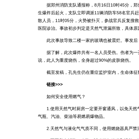
据郑州消防支队通报称，8月16日10时45分，郑
生爆炸后起火，支队立即调派11辆消防车58名官兵
散人员，11时05分，火势被扑灭，参战官兵反复搜
医院诊治。事故初步判定是天然气泄漏所致，具体原
此次事故导致二楼一家的玻璃也被震烂。事发后，
据了解，此次爆炸共有一名人员受伤。伤者为一孔
说，此人为重度烧伤，全身超过90%的皮肤烧伤。
截至发稿，孔先生仍在重症监护室内，生命体征
链接>>>
如何安全使用燃气？
1.使用天然气时厨房一定要开窗通风，以免天然
气瓶、汽油、柴油等易燃易爆物品。
2.天然气与液化气气质不同，使用燃烧器具严禁