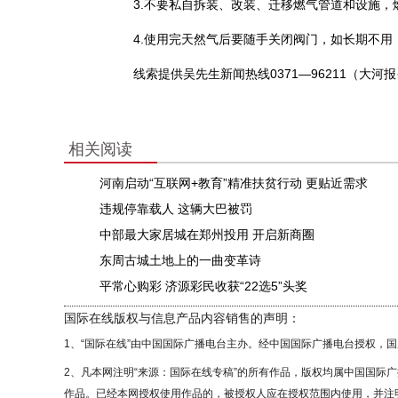
3.不要私自拆装、改装、迁移燃气管道和设施，
4.使用完天然气后要随手关闭阀门，如长期不用
线索提供吴先生新闻热线0371—96211（大河报·
相关阅读
河南启动“互联网+教育”精准扶贫行动 更贴近需求
违规停靠载人 这辆大巴被罚
中部最大家居城在郑州投用 开启新商圈
东周古城土地上的一曲变革诗
平常心购彩 济源彩民收获“22选5”头奖
国际在线版权与信息产品内容销售的声明：
1、“国际在线”由中国国际广播电台主办。经中国国际广播电台授权，
2、凡本网注明“来源：国际在线专稿”的所有作品，版权均属中国国际
作品。已经本网授权使用作品的，被授权人应在授权范围内使用，并注明