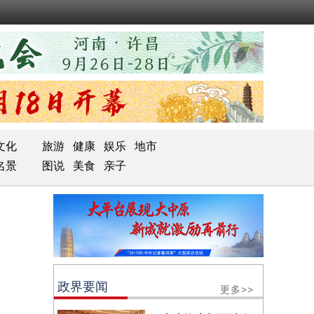
文化
旅游
健康
娱乐
地市
名景
图说
美食
亲子
政界要闻
更多>>