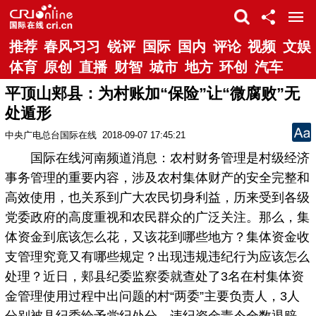
推荐
春风习习
锐评
国际
国内
评论
视频
文娱
体育
原创
直播
财智
城市
地方
环创
汽车
平顶山郏县：为村账加“保险”让“微腐败”无
处遁形
中央广电总台国际在线
2018-09-07 17:45:21
国际在线河南频道消息：农村财务管理是村级经济
事务管理的重要内容，涉及农村集体财产的安全完整和
高效使用，也关系到广大农民切身利益，历来受到各级
党委政府的高度重视和农民群众的广泛关注。那么，集
体资金到底该怎么花，又该花到哪些地方？集体资金收
支管理究竟又有哪些规定？出现违规违纪行为应该怎么
处理？近日，郏县纪委监察委就查处了3名在村集体资
金管理使用过程中出问题的村“两委”主要负责人，3人