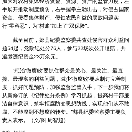
加大对农村集体经济资金、资源、资产的监管力度，左
手展开推动制度预防，右手握拳主动出击，对侵占国家
资金、侵吞集体财产、侵蚀农民利益的腐败问题实
行“零容忍”，为“村账”加上了“双保险”。
截至目前，郏县纪委监察委共查处侵害群众利益问
题54起，党政纪处分76人，参与22场次公开退赔，共
追缴违纪资金23万余元。
“惩治‘微腐败’要抓住群众最关心、最关注、最直
接、最现实的利益问题，减少‘微腐败’要从制订完善制
度，抓好问题预防，加强监督监管入手，下一步我们将
从新修订的《纪律处分条例》学习抓起，提高村干部廉
洁自律意识，筑牢拒腐防变思想防线，实现他们从不敢
腐、不能腐到不想腐的转变。”郏县纪委监察委主要负
责人表示。（文/图 周智超）