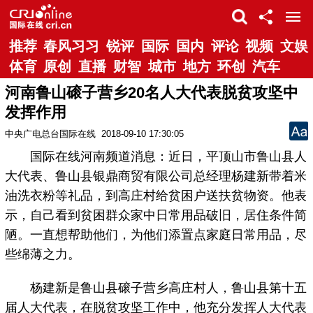
推荐
春风习习
锐评
国际
国内
评论
视频
文娱
体育
原创
直播
财智
城市
地方
环创
汽车
河南鲁山磙子营乡20名人大代表脱贫攻坚中
发挥作用
中央广电总台国际在线
2018-09-10 17:30:05
国际在线河南频道消息：近日，平顶山市鲁山县人
大代表、鲁山县银鼎商贸有限公司总经理杨建新带着米
油洗衣粉等礼品，到高庄村给贫困户送扶贫物资。他表
示，自己看到贫困群众家中日常用品破旧，居住条件简
陋。一直想帮助他们，为他们添置点家庭日常用品，尽
些绵薄之力。
杨建新是鲁山县磙子营乡高庄村人，鲁山县第十五
届人大代表，在脱贫攻坚工作中，他充分发挥人大代表