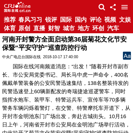
推荐
春风习习
锐评
国际
国内
评论
视频
文娱
体育
原创
直播
财智
城市
地方
环创
汽车
河南开封警方全面启动第36届菊花文化节安
保暨“平安守护”巡查防控行动
中央广电总台国际在线
2018-10-17 17:40:00
国际在线河南频道消息：“出发！”随着开封市副市
长、市公安局党委书记、局长马中虎一声命令，400名
佩戴单警装备的公安民警迅速集结，138名整装待发的
民警迅速登上60辆新配发的奇瑞捷途巡逻警车，同时
指挥水炮车、装甲车、特警运兵车、宣传车等70多辆
警务车辆闪烁着警灯，在交警、特警摩托车开道下，从
开封市金明池东门广场出发，奔赴古城街头。10月16
日上午，河南省开封市公安局在金明池广场举行活动，