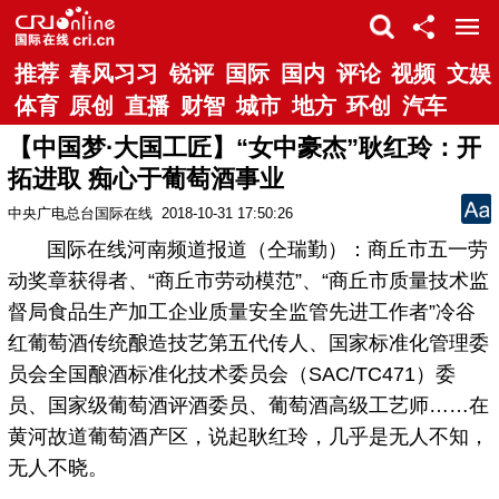
推荐
春风习习
锐评
国际
国内
评论
视频
文娱
体育
原创
直播
财智
城市
地方
环创
汽车
【中国梦·大国工匠】“女中豪杰”耿红玲：开
拓进取 痴心于葡萄酒事业
中央广电总台国际在线
2018-10-31 17:50:26
国际在线河南频道报道（仝瑞勤）：商丘市五一劳
动奖章获得者、“商丘市劳动模范”、“商丘市质量技术监
督局食品生产加工企业质量安全监管先进工作者”冷谷
红葡萄酒传统酿造技艺第五代传人、国家标准化管理委
员会全国酿酒标准化技术委员会（SAC/TC471）委
员、国家级葡萄酒评酒委员、葡萄酒高级工艺师……在
黄河故道葡萄酒产区，说起耿红玲，几乎是无人不知，
无人不晓。