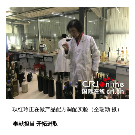
耿红玲正在做产品配方调配实验（仝瑞勤 摄）
奉献担当 开拓进取