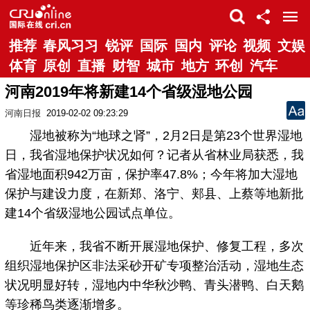
推荐
春风习习
锐评
国际
国内
评论
视频
文娱
体育
原创
直播
财智
城市
地方
环创
汽车
河南2019年将新建14个省级湿地公园
河南日报
2019-02-02 09:23:29
湿地被称为“地球之肾”，2月2日是第23个世界湿地
日，我省湿地保护状况如何？记者从省林业局获悉，我
省湿地面积942万亩，保护率47.8%；今年将加大湿地
保护与建设力度，在新郑、洛宁、郏县、上蔡等地新批
建14个省级湿地公园试点单位。
近年来，我省不断开展湿地保护、修复工程，多次
组织湿地保护区非法采砂开矿专项整治活动，湿地生态
状况明显好转，湿地内中华秋沙鸭、青头潜鸭、白天鹅
等珍稀鸟类逐渐增多。