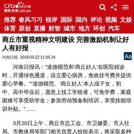
推荐
春风习习
锐评
国际
国内
评论
视频
文娱
体育
原创
直播
财智
城市
地方
环创
汽车
商丘市重视精神文明建设 完善激励机制让好
人有好报
河南日报
2019-03-22 11:05:24
河南日报讯：“道德模范和‘商丘好人’在医院就诊
时，开通绿色通道，设立爱心病房，免收挂号费并提供
爱心早餐。”“道德模范、‘商丘好人’本人或子女，初
中、高中毕业后，愿意上技工学校者，可免学费，家庭
困难可享受助学金；参加劳动预备制培训，享受技能培
训补贴。”……
3月20日上午，商丘市总工会、市卫健委、市人社
局、市教体局等部门相关负责人纷纷表示，将采取多种