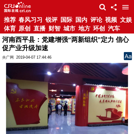
推荐
春风习习
锐评
国际
国内
评论
视频
文娱
体育
原创
直播
财智
城市
地方
环创
汽车
河南西平县：党建增强“两新组织”定力 信心
促产业升级加速
央广网
2019-04-07 17:44:46