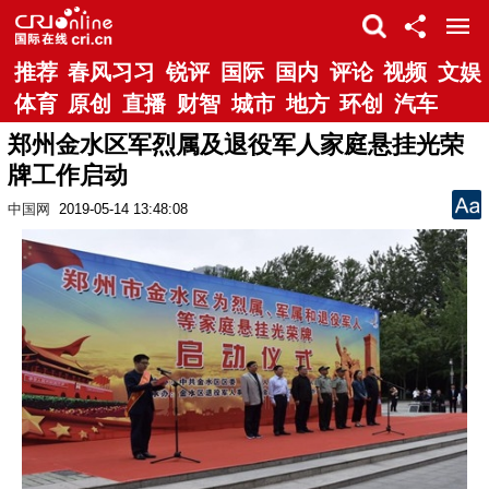
推荐
春风习习
锐评
国际
国内
评论
视频
文娱
体育
原创
直播
财智
城市
地方
环创
汽车
郑州金水区军烈属及退役军人家庭悬挂光荣
牌工作启动
中国网
2019-05-14 13:48:08