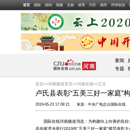
首页
国际
国内
视频
文娱
体育
汽车
城市
环球创业
要闻
专题
首页>>
河南频道首页>>
河南在线
>>正文
卢氏县表彰“五美三好一家庭”
2019-05-23 17:09:21
来源：
中央广电总台国际在线
国际在线河南频道消息：为构建向上向善的良好乡风
县徐家湾乡举行2019年“五美三好一家庭”模范表