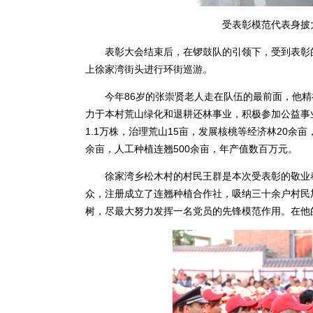
受表彰模范代表身披
表彰大会结束后，在锣鼓队的引领下，受到表彰的
上徐家湾街头进行环街巡游。
今年86岁的张崇贤老人走在队伍的最前面，他精
力于本村荒山绿化和退耕还林事业，积极参加公益事业
1.1万株，治理荒山15亩，发展核桃等经济林20余
余亩，人工种植连翘500余亩，年产值数百万元。
徐家湾乡松木村的村民王群是本次受表彰的敬业奉
众，注册成立了连翘种植合作社，吸纳三十余户村民
树，尽最大努力发挥一名党员的先锋模范作用。在他