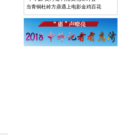
当青铜杜岭方鼎遇上电影金鸡百花