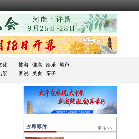
文化
旅游
健康
娱乐
地市
名景
图说
美食
亲子
政界要闻
更多>>