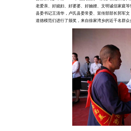
老爱亲、好媳妇、好婆婆、好妯娌、文明诚信家庭等9
县委书记王清华，卢氏县委常委、宣传部部长郭军文
道德模范们进行了颁奖，来自徐家湾乡的近千名群众