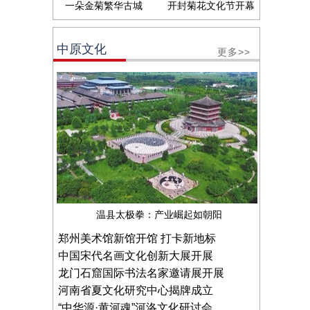
一朵金菊繁华古城
开封菊花文化节开幕
中原文化
更多>>
温县太极拳：产业崛起如朝阳
郑州美术馆新馆开馆 打卡新地标
中国宋代名画文化创新大展开展
龙门石窟国际书法名家邀请展开展
河南省夏文化研究中心揭牌成立
“中华源·黄河魂”河洛文化研讨会