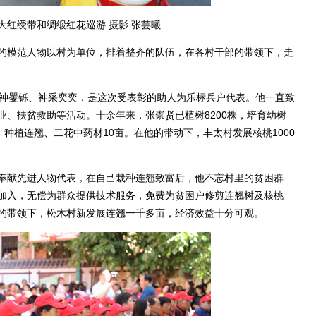
大红绶带和绸缎红花巡游 摄影 张芸曦
模范人物以村为单位，排着整齐的队伍，在各村干部的带领下，走
神矍铄、神采奕奕，是这次受表彰的助人为乐标兵户代表。他一直致
、扶贫救助等活动。十余年来，张崇贤已植树8200株，培育幼树
亩，种植连翘、二花中药材10亩。在他的带动下，丰太村发展核桃1000
献先进人物代表，在自己栽种连翘致富后，他不忘村里的贫困群
加入，无偿为群众提供技术服务，免费为贫困户修剪连翘树及核桃
的带领下，松木村新发展连翘一千多亩，经济效益十分可观。