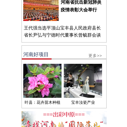
河南省抗击新冠肺炎
疫情表彰大会举行
王代强当选平顶山宝丰县人民政府县长
省长尹弘与宁德时代董事长曾毓群会谈
河南好项目
更多>>
叶县：花卉苗木种植
宝丰汝瓷产业