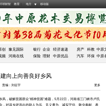
环球财智
教育
地方
移动版
原创
豫见国际
银行
企业
经济速递
房产
科教
中原
视频
河南在线
保险
理财
中原优品
汽车
环保
中原
构建向上向善良好乡风
责编：刘征宇
更多
，破解贫困群众“精神贫困”难题，5月22日，河南省三门峡市卢氏
彰大会，对该乡评选出的助人为乐、见义勇为、诚实守信、敬业奉献、孝