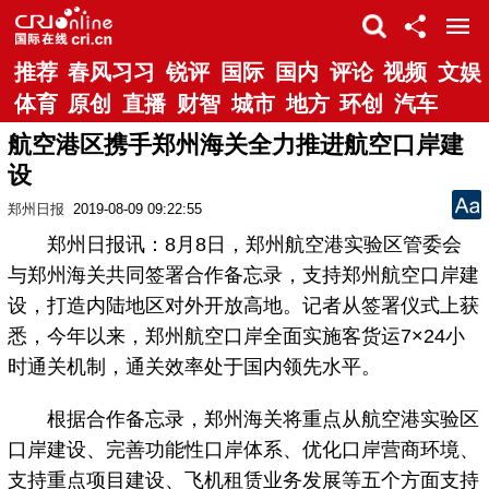
推荐
春风习习
锐评
国际
国内
评论
视频
文娱
体育
原创
直播
财智
城市
地方
环创
汽车
航空港区携手郑州海关全力推进航空口岸建
设
郑州日报
2019-08-09 09:22:55
郑州日报讯：8月8日，郑州航空港实验区管委会
与郑州海关共同签署合作备忘录，支持郑州航空口岸建
设，打造内陆地区对外开放高地。记者从签署仪式上获
悉，今年以来，郑州航空口岸全面实施客货运7×24小
时通关机制，通关效率处于国内领先水平。
根据合作备忘录，郑州海关将重点从航空港实验区
口岸建设、完善功能性口岸体系、优化口岸营商环境、
支持重点项目建设、飞机租赁业务发展等五个方面支持