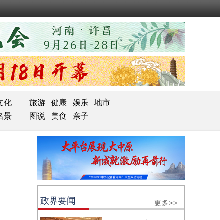
文化
旅游
健康
娱乐
地市
名景
图说
美食
亲子
政界要闻
更多>>