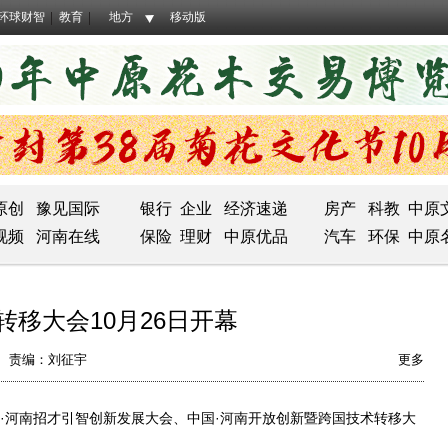
环球财智
教育
地方
移动版
原创
豫见国际
银行
企业
经济速递
房产
科教
中原
视频
河南在线
保险
理财
中原优品
汽车
环保
中原
移大会10月26日开幕
责编：刘征宇
更多
·河南招才引智创新发展大会、中国·河南开放创新暨跨国技术转移大