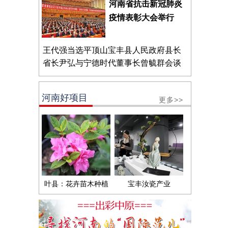
河南省抗击新冠肺炎
疫情表彰大会举行
王代强当选平顶山宝丰县人民政府县长
省长尹弘与宁德时代董事长曾毓群会谈
河南好项目
更多>>
叶县：花卉苗木种植
宝丰汝瓷产业