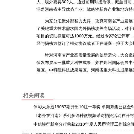
人，境外嘉宾302人。通过前期对接洽谈，截至目前
涵盖河南省主导优势产业、战略性新兴产业和地方特
为充分汇聚外部智力支撑，攻克河南省产业发展“
了关键重大技术需求国内外揭榜攻关专场活动，对于
项目的资助额度可达1000万元。经过专家论证评审
经与揭榜方签订了框架协议或者正在磋商，拟于大会
针对河南省产业高质量发展的创新需求，大会邀请
位发布展示一批重大科技成果，并在郑州国际会展中
展区、中科院科技成果展区、河南省重大科技成果展区
相关阅读
体彩大乐透19087期开出10注一等奖 单期筹集公益金9
《老外在河南》系列多语种微视频采访拍摄活动在开封
中信银行新乡分行荣获2018年度人民币管理工作综合评