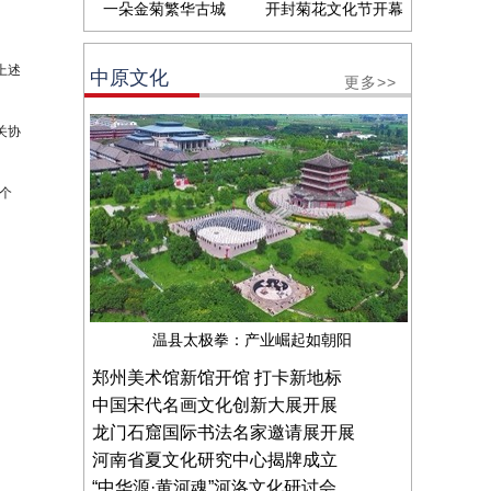
一朵金菊繁华古城
开封菊花文化节开幕
上述
中原文化
更多>>
关协
个
温县太极拳：产业崛起如朝阳
郑州美术馆新馆开馆 打卡新地标
中国宋代名画文化创新大展开展
龙门石窟国际书法名家邀请展开展
河南省夏文化研究中心揭牌成立
“中华源·黄河魂”河洛文化研讨会