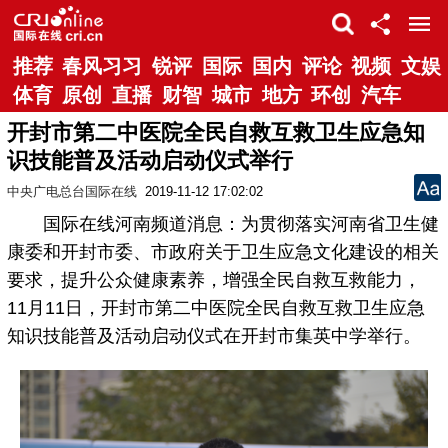
推荐
春风习习
锐评
国际
国内
评论
视频
文娱
体育
原创
直播
财智
城市
地方
环创
汽车
开封市第二中医院全民自救互救卫生应急知
识技能普及活动启动仪式举行
中央广电总台国际在线
2019-11-12 17:02:02
国际在线河南频道消息：为贯彻落实河南省卫生健
康委和开封市委、市政府关于卫生应急文化建设的相关
要求，提升公众健康素养，增强全民自救互救能力，
11月11日，开封市第二中医院全民自救互救卫生应急
知识技能普及活动启动仪式在开封市集英中学举行。