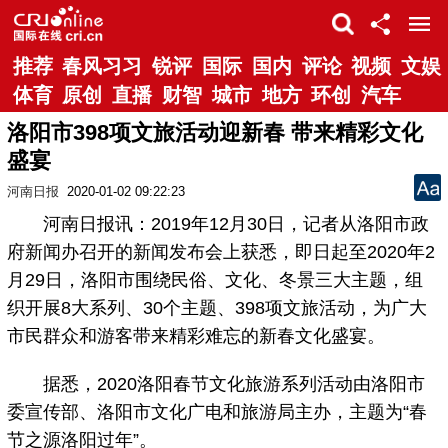
推荐
春风习习
锐评
国际
国内
评论
视频
文娱
体育
原创
直播
财智
城市
地方
环创
汽车
洛阳市398项文旅活动迎新春 带来精彩文化
盛宴
河南日报
2020-01-02 09:22:23
河南日报讯：2019年12月30日，记者从洛阳市政
府新闻办召开的新闻发布会上获悉，即日起至2020年2
月29日，洛阳市围绕民俗、文化、冬景三大主题，组
织开展8大系列、30个主题、398项文旅活动，为广大
市民群众和游客带来精彩难忘的新春文化盛宴。
据悉，2020洛阳春节文化旅游系列活动由洛阳市
委宣传部、洛阳市文化广电和旅游局主办，主题为“春
节之源洛阳过年”。