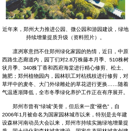
近年来，郑州大力推进公园、微公园和游园建设，绿地
持续增量提质升级（资料照片）。
凛冽寒意挡不住郑州绿化家园的热情，近日，中原
西路生态廊道内，园丁们对2.8万株藤本月季、510株树
状月季、340株丁香和西府海棠进行精心修剪、松土、
施肥；郑州植物园内，园林职工对枯残枝进行修剪，对
草坪中的麦冬、大门外绿雕处的草花进行更换……随着
气温逐渐降低，全市冬季绿化养护工作正在有序展开。
郑州市曾有“绿城”美誉，但后来一度“褪色”，自
2006年1月被命名为国家园林城市以来，特别是去年建
设森林河南动员大会以来，郑州市持续实施绿地增量提
质，国土绿化和森林城市建设、国家生态园林城市创建