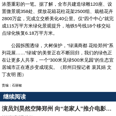
浓墨重彩的一笔。据了解，全市共建造绿雕120座、设
置微景观358处、摆放花箱花柱花架2500组、栽植花卉
2800万盆，完成立交桥美化40公里。仅“四个中心”就完
成115万平方米绿化景观提升，地铁5号线18个移交站
点绿化恢复6.18万平方米。
公园拆围透绿，大树保护，“绿满商都 花绘郑州”系
列花展……“绿城”的美誉正在不断回归，我们的绿色正
在让更多人共享，一个“300米见绿500米见园”的生态宜
居城市正在逐步变成现实。（郑州日报记者 裴其娟 文
丁友明 图）
责编：石丽敏
继续阅读
演员刘昊然空降郑州 向“老家人”推介电影《唐人街探案3》