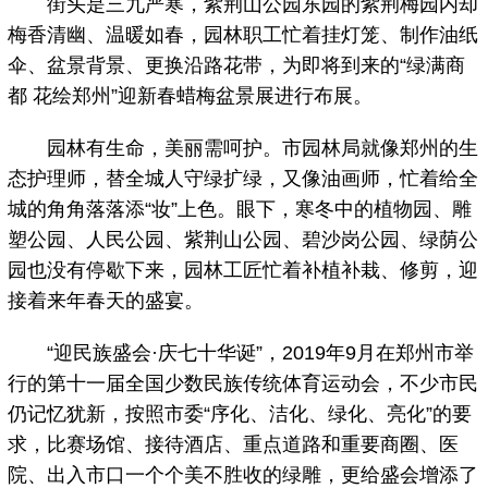
街头是三九严寒，紫荆山公园东园的紫荆梅园内却
梅香清幽、温暖如春，园林职工忙着挂灯笼、制作油纸
伞、盆景背景、更换沿路花带，为即将到来的“绿满商
都 花绘郑州”迎新春蜡梅盆景展进行布展。
园林有生命，美丽需呵护。市园林局就像郑州的生
态护理师，替全城人守绿扩绿，又像油画师，忙着给全
城的角角落落添“妆”上色。眼下，寒冬中的植物园、雕
塑公园、人民公园、紫荆山公园、碧沙岗公园、绿荫公
园也没有停歇下来，园林工匠忙着补植补栽、修剪，迎
接着来年春天的盛宴。
“迎民族盛会·庆七十华诞”，2019年9月在郑州市举
行的第十一届全国少数民族传统体育运动会，不少市民
仍记忆犹新，按照市委“序化、洁化、绿化、亮化”的要
求，比赛场馆、接待酒店、重点道路和重要商圈、医
院、出入市口一个个美不胜收的绿雕，更给盛会增添了