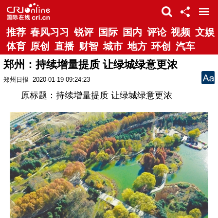
推荐
春风习习
锐评
国际
国内
评论
视频
文娱
体育
原创
直播
财智
城市
地方
环创
汽车
郑州：持续增量提质 让绿城绿意更浓
郑州日报
2020-01-19 09:24:23
原标题：持续增量提质 让绿城绿意更浓