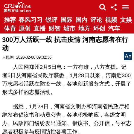
推荐
春风习习
锐评
国际
国内
评论
视频
文娱
体育
原创
直播
财智
城市
地方
环创
汽车
300万人活跃一线 抗击疫情 河南志愿者在行
动
人民网
2020-02-06 09:32:36
人民网郑州2月5日电：一方有难，八方支援。记
者5日从河南省民政厅获悉，1月28日以来，河南近300
万志愿者活跃在防疫一线，各地创新服务方式，开展了
形式多样的志愿活动。
据悉，1月28日，河南省文明办和河南省民政厅相
继发布倡议书和动员公告，各地积极响应，各级文明
办、民政部门纷纷发出通知、倡议书、公开信，号召志
愿者积极参与疫情防控各项工作。