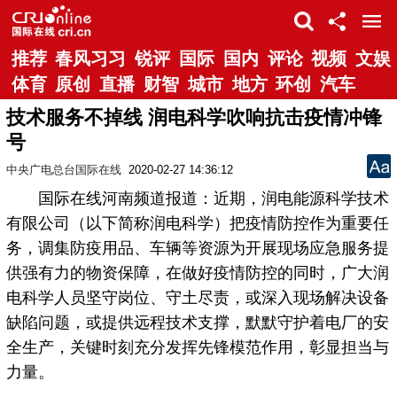
推荐
春风习习
锐评
国际
国内
评论
视频
文娱
体育
原创
直播
财智
城市
地方
环创
汽车
技术服务不掉线 润电科学吹响抗击疫情冲锋
号
中央广电总台国际在线
2020-02-27 14:36:12
国际在线河南频道报道：近期，润电能源科学技术
有限公司（以下简称润电科学）把疫情防控作为重要任
务，调集防疫用品、车辆等资源为开展现场应急服务提
供强有力的物资保障，在做好疫情防控的同时，广大润
电科学人员坚守岗位、守土尽责，或深入现场解决设备
缺陷问题，或提供远程技术支撑，默默守护着电厂的安
全生产，关键时刻充分发挥先锋模范作用，彰显担当与
力量。