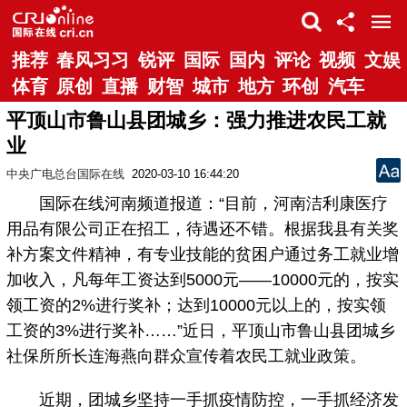
推荐
春风习习
锐评
国际
国内
评论
视频
文娱
体育
原创
直播
财智
城市
地方
环创
汽车
平顶山市鲁山县团城乡：强力推进农民工就
业
中央广电总台国际在线
2020-03-10 16:44:20
国际在线河南频道报道：“目前，河南洁利康医疗
用品有限公司正在招工，待遇还不错。根据我县有关奖
补方案文件精神，有专业技能的贫困户通过务工就业增
加收入，凡每年工资达到5000元——10000元的，按实
领工资的2%进行奖补；达到10000元以上的，按实领
工资的3%进行奖补……”近日，平顶山市鲁山县团城乡
社保所所长连海燕向群众宣传着农民工就业政策。
近期，团城乡坚持一手抓疫情防控，一手抓经济发