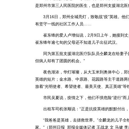
是郑州市第三人民医院的医生，也是郑州支援湖北医
3月16日，郑州全城亮灯，致敬战“疫”英雄。他们
有坚守一线的社区工作人员……
崔东锋的爱人卢增仙说，2月9日上午，她接到丈
崔东锋年逾七旬的父母还不知道儿子出征武汉。
同为第五批支援湖北医疗队队员仝麟龙在给妻子的
但病人却有了团圆的机会。”
夜色渐浓，华灯璀璨，从大玉米到奥体中心，郑州的
英雄的短片；金水路、中原路、花园路等主干道路两
放着“光明使者、希望使者、最美天使、真正英雄”等
市民吴夏说，疫情之下，他们不惧危险“逆行”而上
出租车司机张顺说：“正是抗疫英雄的默默付出，
“我爸爸是英雄，去拯救世界。”仝麟龙的儿子仝牧
家。”（郑州日报 郑报全媒体记者 王战龙 文 马健 李