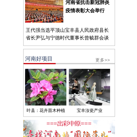
河南省抗击新冠肺炎
疫情表彰大会举行
王代强当选平顶山宝丰县人民政府县长
省长尹弘与宁德时代董事长曾毓群会谈
河南好项目
更多>>
叶县：花卉苗木种植
宝丰汝瓷产业