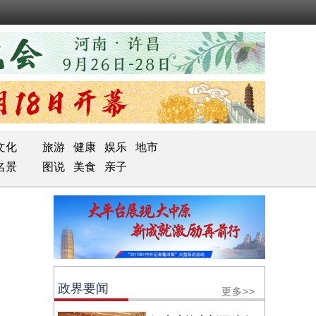
文化
旅游
健康
娱乐
地市
名景
图说
美食
亲子
政界要闻
更多>>