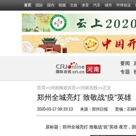
首页
国际
国内
视频
文娱
体育
汽车
城市
环球创业
要闻
专题
首页>>
河南频道首页>>
河南在线
>>正文
郑州全城亮灯 致敬战“疫”英雄
2020-03-17 09:33:13
来源：
郑州日报
责编：石丽
原标题：郑州全城亮灯 致敬战“疫”英雄 夜空，