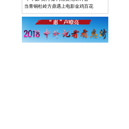
当青铜杜岭方鼎遇上电影金鸡百花