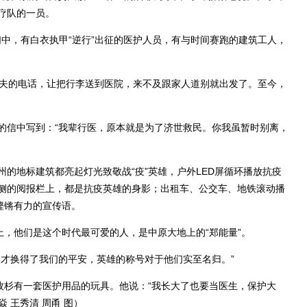
疗队的一员。
中，有白衣执甲“逆行”出征的医护人员，有与时间赛跑的建筑工人，
夫的电话，让把行李送到医院，来不及跟家人道别就出发了。至今，
信中写到：“我辈行医，原本就是为了济世救民。你我虽暂时别离，
地标建筑都亮起灯光致敬战“疫”英雄，户外LED屏循环播放抗疫
侧的阅报栏上，都是抗疫英雄的身影；出租车、公交车、地铁滚动播
铿锵有力的宣传语。
，他们是这个时代最可爱的人，是中原大地上的“郑能量”。
才换得了我们的平安，英雄的称号对于他们实至名归。”
杉有一套医护用品的玩具。他说：“我长大了也要当医生，保护大
焱 王秀清 周甬 图）