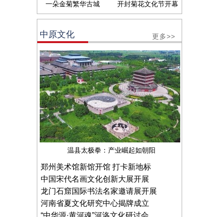
一朵金菊繁华古城
开封菊花文化节开幕
中原文化
更多>>
温县太极拳：产业崛起如朝阳
郑州美术馆新馆开馆 打卡新地标
中国宋代名画文化创新大展开展
龙门石窟国际书法名家邀请展开展
河南省夏文化研究中心揭牌成立
“中华源·黄河魂”河洛文化研讨会