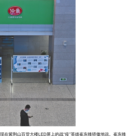
在紫荆山百货大楼LED屏上的战“疫”英雄崔东锋骄傲地说。崔东锋