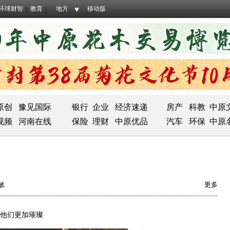
环球财智
教育
地方
移动版
原创
豫见国际
银行
企业
经济速递
房产
科教
中原
视频
河南在线
保险
理财
中原优品
汽车
环保
中原
敏
更多
因他们更加璀璨