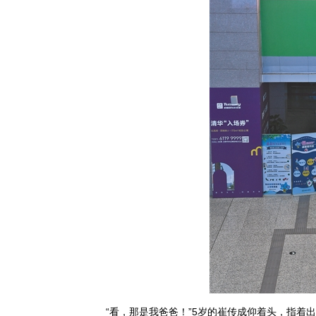
“看，那是我爸爸！”5岁的崔传成仰着头，指着出现