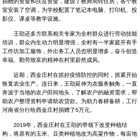
捐赠的资金和扶贫资金，建设了教师周转住房，各个教
室安装了空调，为学校配置了笔记本电脑、打印机、投
影仪、课桌等教学设施。
王劭还多方联系相关专家为全村群众进行劳动技能
培训，群众内生动力明显增强，全村有一半家庭开有手
工作坊加工服饰，外出务工人员也明显增多，奋斗创造
幸福、勤劳致富的精神在村里蔚然成风。
近期，西金庄村在抓好疫情防控的同时，抓紧开始
恢复农业生产。连日来，王劭延伸为农服务触角，一直
奔波于当地的农户田间地头，了解农户的融资需求，帮
助农户整理资料申请助农贷款。为助力春耕备耕，工行
河南省分行给西金庄村捐赠了5万元。
2019年，西金庄村在王劭的带领下改变种植结
构，将原有的玉米、豆类种植地改为高粱作物，每亩地