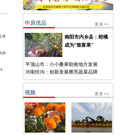
中原优品
更多>>
上述
南阳市内乡县：柑橘
成为“致富果”
关协
平顶山市：小小桑果助推地方发展
个
河南扶沟：创新发展擦亮蔬菜品牌
视频
更多>>