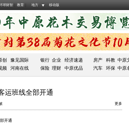
环球财智
教育
地方
移动版
原创
豫见国际
银行
企业
经济速递
房产
科教
中原
视频
河南在线
保险
理财
中原优品
汽车
环保
中原
客运班线全部开通
敏
更多
部开通