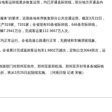
各地客运班线逐步恢复运营，均已开通县际班线，部分地方开通县内
务”的要求，近期各地有序恢复部分公共交通运营。截至3月22日，
产319家、7331家；全省现有93条省际班线，646条市际班线，
.2941万台，完成客运量112.3657万人次。
区均正常运行。全省高速公路通行正常，无拥堵和车辆滞留现象。
累计完成返岗客运包车1.9802万趟次，定制公交3064班次，运
路部门对郑州至焦作、郑州至新郑机场、郑州至开封等多条城际铁
折，将从3月25日起陆续实施。（河南日报 记者 宋敏）