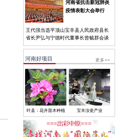
河南省抗击新冠肺炎
疫情表彰大会举行
王代强当选平顶山宝丰县人民政府县长
省长尹弘与宁德时代董事长曾毓群会谈
河南好项目
更多>>
叶县：花卉苗木种植
宝丰汝瓷产业