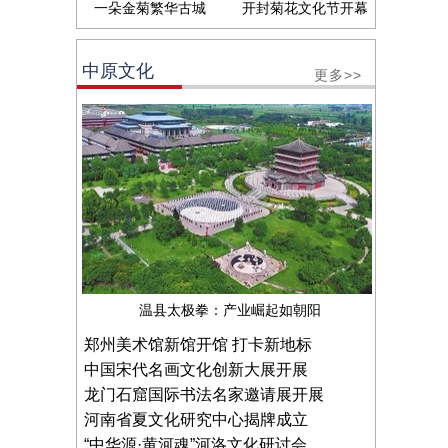
一朵金菊繁华古城
开封菊花文化节开幕
中原文化
更多>>
温县太极拳：产业崛起如朝阳
郑州美术馆新馆开馆 打卡新地标
中国宋代名画文化创新大展开展
龙门石窟国际书法名家邀请展开展
河南省夏文化研究中心揭牌成立
“中华源·黄河魂”河洛文化研讨会