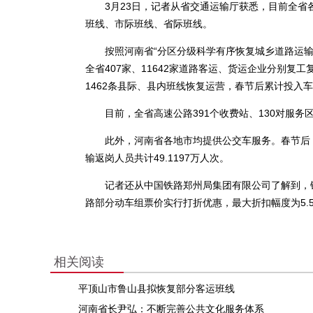
3月23日，记者从省交通运输厅获悉，目前全省
班线、市际班线、省际班线。
按照河南省“分区分级科学有序恢复城乡道路运输服
全省407家、11642家道路客运、货运企业分别复工复
1462条县际、县内班线恢复运营，春节后累计投入车辆7
目前，全省高速公路391个收费站、130对服务
此外，河南省各地市均提供公交车服务。春节后，全省
输返岗人员共计49.1197万人次。
记者还从中国铁路郑州局集团有限公司了解到，铁
路部分动车组票价实行打折优惠，最大折扣幅度为5.5
相关阅读
平顶山市鲁山县拟恢复部分客运班线
河南省长尹弘：不断完善公共文化服务体系