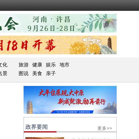
文化
旅游
健康
娱乐
地市
名景
图说
美食
亲子
政界要闻
更多>>