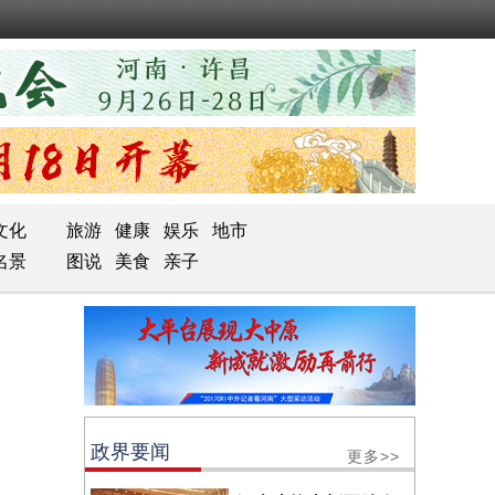
文化
旅游
健康
娱乐
地市
名景
图说
美食
亲子
政界要闻
更多>>