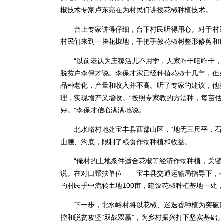
椒技术专家卢东亮在为村民们讲授花椒种植技术。
台上专家讲得仔细，台下村民听得用心。对于村民
村民们来到一块花椒地，手把手教花椒树整形修剪和
“以前老认为庄稼活儿不用学，人家咋干咱咋干，今
脱贫户李保才说。李保才家已经种植花椒十几年，但
品种老化，产量和收入并不高。听了专家的建议，他
理，实现增产又增收。“按照专家教的方法种，每亩估
好。”李保才信心满满地说。
北水峪村地处宝丰县西部山区，“地无三尺平，石头满
山腰、沟底，限制了粮食作物种植和收益。
“俺村的土地条件适合花椒等经济作物种植，关键
说。在对口帮扶单位——宝丰县交通运输局指导下，今
的村民手中流转土地100亩，建设花椒种植基地一
下一步，北水峪村将以花椒、迷迭香种植为突破口
控和脱贫攻坚“双战双赢”，为乡村振兴打下坚实基础