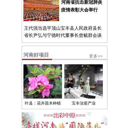
河南省抗击新冠肺炎
疫情表彰大会举行
王代强当选平顶山宝丰县人民政府县长
省长尹弘与宁德时代董事长曾毓群会谈
河南好项目
更多>>
叶县：花卉苗木种植
宝丰汝瓷产业