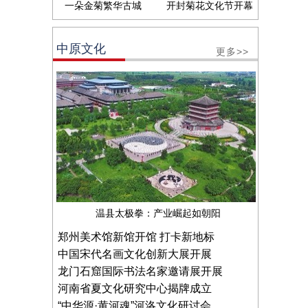
一朵金菊繁华古城
开封菊花文化节开幕
中原文化
更多>>
温县太极拳：产业崛起如朝阳
郑州美术馆新馆开馆 打卡新地标
中国宋代名画文化创新大展开展
龙门石窟国际书法名家邀请展开展
河南省夏文化研究中心揭牌成立
“中华源·黄河魂”河洛文化研讨会