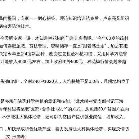
的提问，专家一一耐心解答。理论知识培训结束后，卢东亮又组织
病虫害防治技术。
天听专家一讲，才知道种花椒的门道儿多着呢。”今年63岁的该村
如何选肥施肥、剪枝管理、晾晒储存一直是“跟着感觉走”，加之花椒
决定今年更新4亩新品种，改变过去粗放种植习惯，采用科学方法管
计能收入4000元左右，加上政府奖补500元，种花椒行情会越来越
山滚”，全村240户1020人，人均耕地不足0.8亩，且耕地均位于
是乡亲们缺乏科学种植的意识和技能。”北水峪村党支部书记王海
年村里将采取“支部+合作社+农户”的方式，从包括30户贫困户在内
处，不仅能壮大集体经济，还可以为贫困户提供就业岗位，增加收入。
，加快形成特色优势产业，着力发展壮大村集体经济，实现疫情防
。（文 张显峰）