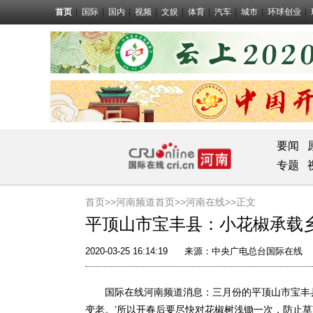
首页
国际
国内
视频
文娱
体育
汽车
城市
环球创业
要闻
专题
首页>>
河南频道首页>>
河南在线
>>正文
平顶山市宝丰县：小花椒承载
2020-03-25 16:14:19
来源：
中央广电总台国际在线
国际在线河南频道消息：三月份的平顶山市宝丰县观
变老。’所以开春后要尽快对花椒树浅锄一次，防止草