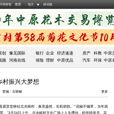
环球财智
教育
地方
移动版
原创
豫见国际
银行
企业
经济速递
房产
科教
中原
视频
河南在线
保险
理财
中原优品
汽车
环保
中原
乡村振兴大梦想
责编：石丽敏
更多
音堂林站北水峪村，春意盎然，生机勃勃。“‘花椒不锄草，当年就
荒。”3月24日上午，北水峪村文化广场上人头攒动，科技特派员、花