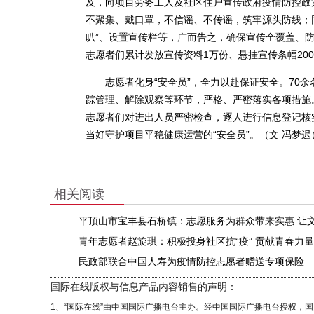
及，向项目劳务工人及社区住户宣传政府疫情防控政
不聚集、戴口罩，不信谣、不传谣，筑牢源头防线；
叭”、设置宣传栏等，广而告之，确保宣传全覆盖、
志愿者们累计发放宣传资料1万份、悬挂宣传条幅200
志愿者化身“安全员”，全力以赴保证安全。70余
踪管理、解除观察等环节，严格、严密落实各项措施
志愿者们对进出人员严密检查，逐人进行信息登记核
当好守护项目平稳健康运营的“安全员”。（文 冯梦迟
相关阅读
平顶山市宝丰县石桥镇：志愿服务为群众带来实惠 让
青年志愿者赵旋琪：积极投身社区抗“疫” 贡献青春力量
民政部联合中国人寿为疫情防控志愿者赠送专项保险
国际在线版权与信息产品内容销售的声明：
1、“国际在线”由中国国际广播电台主办。经中国国际广播电台授权，