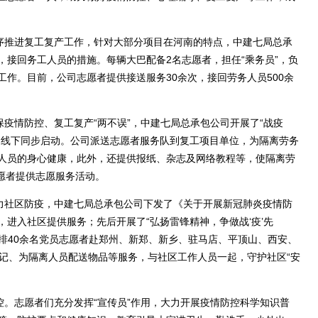
序推进复工复产工作，针对大部分项目在河南的特点，中建七局总承
接回务工人员的措施。每辆大巴配备2名志愿者，担任“乘务员”，负
作。目前，公司志愿者提供接送服务30余次，接回劳务人员500余
疫情防控、复工复产“两不误”，中建七局总承包公司开展了“战疫
、线下同步启动。公司派送志愿者服务队到复工项目单位，为隔离劳务
人员的身心健康，此外，还提供报纸、杂志及网络教程等，使隔离劳
志愿者提供志愿服务活动。
力社区防疫，中建七局总承包公司下发了《关于开展新冠肺炎疫情防
进入社区提供服务；先后开展了“弘扬雷锋精神，争做战‘疫’先
安排40余名党员志愿者赴郑州、新郑、新乡、驻马店、平顶山、西安、
登记、为隔离人员配送物品等服务，与社区工作人员一起，守护社区“安
。志愿者们充分发挥“宣传员”作用，大力开展疫情防控科学知识普