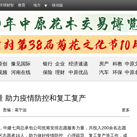
环球财智
教育
地方
移动版
原创
豫见国际
银行
企业
经济速递
房产
科教
中原
视频
河南在线
保险
理财
中原优品
汽车
环保
中原
量 助力疫情防控和复工复产
责编：葛宁远
更多
中建七局总承包公司统筹安排志愿服务力量，共投入200余名志愿
社区志愿者16人，助力做好疫情防控、心理疏导、复工复产等工作，成