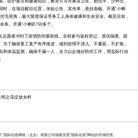
策、防护要点和健康知识，教育引导大家讲卫生、勤洗手、少外出、
同时，在项目醒目位置，张贴公告、宣传单，悬挂条幅、开通“小喇
防控无死角，最大限度保证劳务工人身体健康和生命安全。截至目前，
余条、开通“小喇叭”50多个。
名志愿者冲到了疫情防控最前线，全程参与返程登记、居住隔离、跟
。为了确保复工复产有序推进，做到疫情不浸入、不蔓延、不扩散，
实和体温监测，确保不漏一人，全力以赴做好防控工作，用实际行动
）
文明之花绽放乡村
国广国际在线网络（北京）有限公司独家负责“国际在线”网站的市场经营。