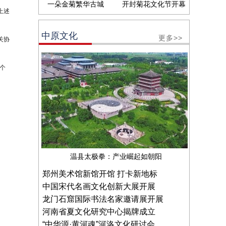
一朵金菊繁华古城
开封菊花文化节开幕
上述
中原文化
更多>>
关协
个
温县太极拳：产业崛起如朝阳
郑州美术馆新馆开馆 打卡新地标
中国宋代名画文化创新大展开展
龙门石窟国际书法名家邀请展开展
河南省夏文化研究中心揭牌成立
“中华源·黄河魂”河洛文化研讨会