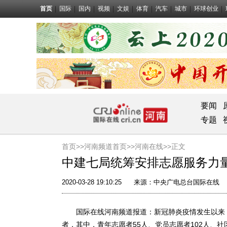
首页
国际
国内
视频
文娱
体育
汽车
城市
环球创业
要闻
专题
首页>>
河南频道首页>>
河南在线
>>正文
中建七局统筹安排志愿服务力
2020-03-28 19:10:25
来源：
中央广电总台国际在线
国际在线河南频道报道：新冠肺炎疫情发生以来，
者，其中，青年志愿者55人、党员志愿者102人、