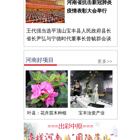
河南省抗击新冠肺炎
疫情表彰大会举行
王代强当选平顶山宝丰县人民政府县长
省长尹弘与宁德时代董事长曾毓群会谈
河南好项目
更多>>
叶县：花卉苗木种植
宝丰汝瓷产业