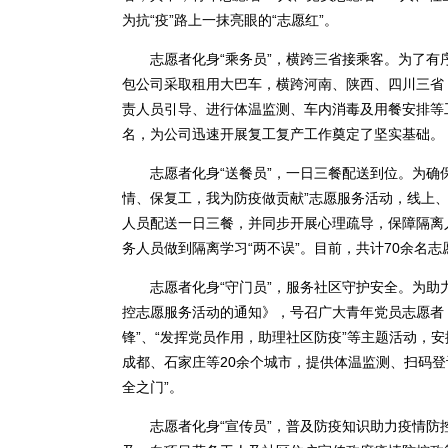
为抗“疫”路上一抹亮眼的“志愿红”。
志愿者化身“乘务员”，横跨三省接乘客。为了有
包公司采取租用大巴车，横跨河南、陕西、四川三省，
责人员引导、进行体温监测、车内消毒及用餐安排等工
名，为公司迅速开展复工复产工作奠定了坚实基础。
志愿者化身“送餐员”，一日三餐配送到位。为确保
情、保复工，我为防疫做贡献”志愿服务活动，线上
人员配送一日三餐，并同步开展心理疏导，保障隔离
务人员做到隔离学习“两不误”。目前，共计70余名
志愿者化身“守门员”，服务社区守护安全。为助
控志愿服务活动的通知》，号召广大青年党员志愿者，
锋”、“发挥党员作用，助理社区防疫”等主题活动，
成都、石家庄等20余个城市，提供体温监测、扫码
全之门”。
志愿者化身“宣传员”，普及防疫知识助力疫情防控