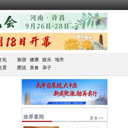
文化
旅游
健康
娱乐
地市
名景
图说
美食
亲子
政界要闻
更多>>