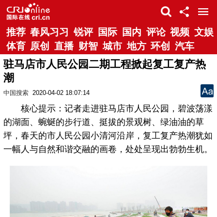
推荐
春风习习
锐评
国际
国内
评论
视频
文娱
体育
原创
直播
财智
城市
地方
环创
汽车
驻马店市人民公园二期工程掀起复工复产热
潮
中国搜索
2020-04-02 18:07:14
核心提示：记者走进驻马店市人民公园，碧波荡漾
的湖面、蜿蜒的步行道、挺拔的景观树、绿油油的草
坪，春天的市人民公园小清河沿岸，复工复产热潮犹如
一幅人与自然和谐交融的画卷，处处呈现出勃勃生机。