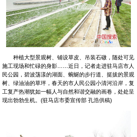
种植大型景观树、铺设草皮、吊装石礅，随处可见
施工现场和忙碌的身影……近日，记者走进驻马店市人
民公园，碧波荡漾的湖面、蜿蜒的步行道、挺拔的景观
树、绿油油的草坪，春天的市人民公园小清河沿岸，复
工复产热潮犹如一幅人与自然和谐交融的画卷，处处呈
现出勃勃生机。(驻马店市委宣传部 孔浩供稿)