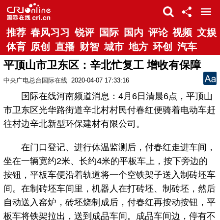
推荐
春风习习
锐评
国际
国内
评论
视频
文娱
体育
原创
直播
财智
城市
地方
环创
汽车
平顶山市卫东区：辛北忙复工 增收有保障
中央广电总台国际在线
2020-04-07 17:33:16
国际在线河南频道消息：4月6日清晨6点，平顶山
市卫东区光华路街道辛北村村民付春红便骑着电动车赶
往村边辛北新型环保建材有限公司。
在门口登记、进行体温监测后，付春红走进车间，
坐在一辆宽约2米、长约4米的平板车上，按下旁边的
按钮，平板车便沿着轨道将一个空铁架子送入制砖坯车
间。在制砖坯车间里，机器人在打砖坯、制砖坯，然后
自动送入窑炉，砖坯烧制成后，付春红再按动按钮，平
板车将铁架拉出，送到成品车间。成品车间边，停有不