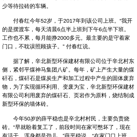
少等待拉砖的车辆。
付春红今年52岁，于2017年到该公司上班。“我开
的是摆渡车，每天清晨6点半上班到下午6点半下班。
工作也不累，每月能挣2000多元。最主要的是守着家
门口，不耽误照顾孩子。” 付春红说。
据了解，辛北新型环保建材有限公司位于辛北村东
侧，紧邻平煤神马集团八矿。每年，矿上产生大量的煤
矸石，煤矸石是煤炭生产和加工过程中产生的固体废弃
物，为了实现循环利用、变废为宝，辛北新型环保建材
有限公司利用废弃的煤矸石、页岩作为原料，烧结制成
新型环保的墙体砖。
今年50岁的薛平稳也是辛北村村民，主要负责烧
砖。“早就盼着复工了，前段时间在家可憋坏了，现在
有活干，浑身都是劲儿。”薛平稳说，“在家门口上班，