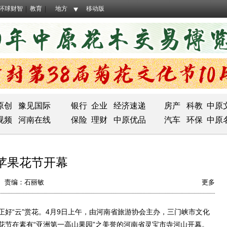
环球财智
教育
地方
移动版
原创
豫见国际
银行
企业
经济速递
房产
科教
中原
视频
河南在线
保险
理财
中原优品
汽车
环保
中原
国苹果花节开幕
责编：石丽敏
更多
“云”赏花。4月9日上午，由河南省旅游协会主办，三门峡市文化
花节在素有“亚洲第一高山果园”之美誉的河南省灵宝市寺河山开幕。