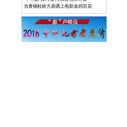
当青铜杜岭方鼎遇上电影金鸡百花