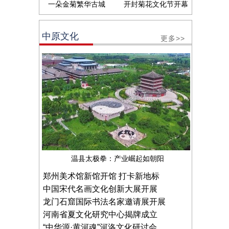
一朵金菊繁华古城
开封菊花文化节开幕
中原文化
更多>>
温县太极拳：产业崛起如朝阳
郑州美术馆新馆开馆 打卡新地标
中国宋代名画文化创新大展开展
龙门石窟国际书法名家邀请展开展
河南省夏文化研究中心揭牌成立
“中华源·黄河魂”河洛文化研讨会