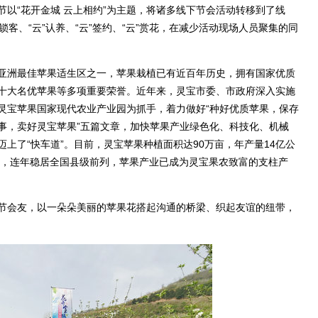
“花开金城 云上相约”为主题，将诸多线下节会活动转移到了线
”锁客、“云”认养、“云”签约、“云”赏花，在减少活动现场人员聚集的同
洲最佳苹果适生区之一，苹果栽植已有近百年历史，拥有国家优质
十大名优苹果等多项重要荣誉。近年来，灵宝市委、市政府深入实施
灵宝苹果国家现代农业产业园为抓手，着力做好“种好优质苹果，保存
故事，卖好灵宝苹果”五篇文章，加快苹果产业绿色化、科技化、机械
上了“快车道”。目前，灵宝苹果种植面积达90万亩，年产量14亿公
2亿元，连年稳居全国县级前列，苹果产业已成为灵宝果农致富的支柱产
会友，以一朵朵美丽的苹果花搭起沟通的桥梁、织起友谊的纽带，