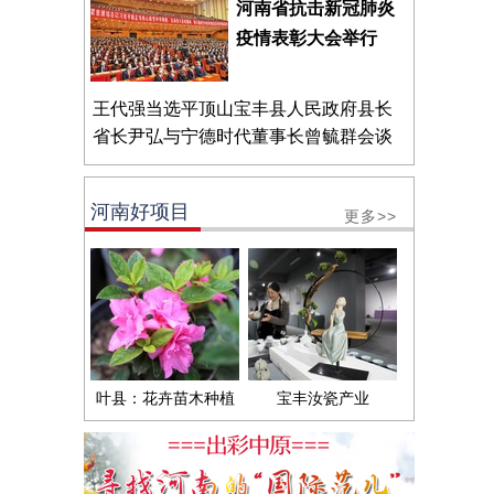
河南省抗击新冠肺炎
疫情表彰大会举行
王代强当选平顶山宝丰县人民政府县长
省长尹弘与宁德时代董事长曾毓群会谈
河南好项目
更多>>
叶县：花卉苗木种植
宝丰汝瓷产业