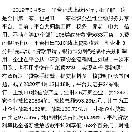
2019年3月5日，平台正式上线运行，据了解，这
是全国第一家、也是唯一一家省级公益性金融服务共享
平台。目前，平台共归集工商、税务、养老、电力、信
用、不动产等17个部门108类政务数据5633万条，免费
向银行推送。平台推出“310”线上贷款模式，即企业“3
分钟”完成线上贷款申请，银行“1分钟”完成相关数据调
用，企业在平台从申请到获贷全流程网上办理，一次不
用跑，也不用提交任何纸质材料，实现全程“零跑腿”，
有效解决了贷款手续繁、提交材料多、核贷时间长等问
题。截至2020年4月12日18时，平台共进驻24家银
行，上线110款信贷产品，注册2.5万家企业，为13429
家企业放款20834笔、放款总额593.23亿元，其中为工
业企业放款4162笔、放款130.73亿元，小微企业贷款
占比达97.18%，纯信用贷款占比为66.98%，平均贷款
利率比全省新发放贷款平均利率低0.53个百分点，对推