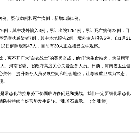
病例、疑似病例和死亡病例，新增出院1例。
6例，其中境外输入3例，累计出院1254例，累计死亡病例22例；目
无症状感染者7例，其中本地报告2例、境外输入报告5例。自1月21
月13日解除观察47人，目前有30人正在接受医学观察。
离不开广大“白衣战士”的英勇奋战，他们“为生命站岗，为健康守
的人。河南省委、省政府高度关心关爱医务人员。日前，河南省卫生健
心关怀，提升医务人员发展空间和社会地位，让尊医重卫成为常态，
现。
是常态化防控形势下仍面临许多问题和挑战。我们一定要细化常态化
情防控持续向好形势发生逆转。”张若石表示。（文 张娇）