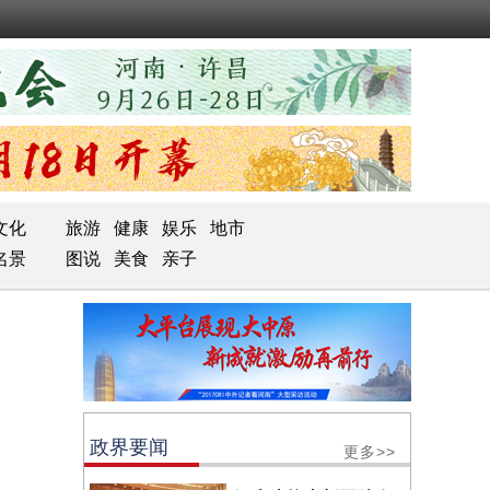
文化
旅游
健康
娱乐
地市
名景
图说
美食
亲子
政界要闻
更多>>