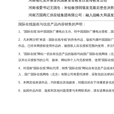
河南省扎实开展全民国家安全教育日宣传教育活动
河南省委书记王国生：补短板强弱项攻克最后堡垒决胜
河南万国商汇供应链集团有限公司：融入战略大局谋发
国际在线版权与信息产品内容销售的声明：
1、“国际在线”由中国国际广播电台主办。经中国国际广播电台授权，
2、凡本网注明“来源：国际在线专稿”的所有作品，版权均属中国国际
作品。已经本网授权使用作品的，被授权人应在授权范围内使用，并注明
3、“国际在线”网站一切自有信息产品的版权均由国广国际在线网络（
议并出示授权书的公司、媒体、网站和个人均无权销售、使用“国际在线
4、对谎称“国际在线”网站代理，销售“国际在线”网站自有信息产品或
人，国广国际在线网络（北京）有限公司将委托律师，采取包括法律诉讼
5、本网其他来源作品，均转载自其他媒体，转载目的在于传播更多信
6、如因作品内容、版权和其他问题需要与本网联系的，请在该事由发生