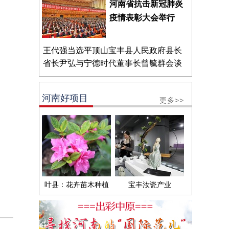
河南省抗击新冠肺炎
疫情表彰大会举行
王代强当选平顶山宝丰县人民政府县长
省长尹弘与宁德时代董事长曾毓群会谈
河南好项目
更多>>
叶县：花卉苗木种植
宝丰汝瓷产业