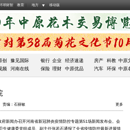
环球财智
教育
地方
移动版
原创
豫见国际
银行
企业
经济速递
房产
科教
中原
视频
河南在线
保险
理财
中原优品
汽车
环保
中原
院
责编：石丽敏
更多
府新闻办召开河南省新冠肺炎疫情防控专题第51场新闻发布会。会
卫生健康委党组成员、副主任张若石通报了全省疫情防控最新进展情