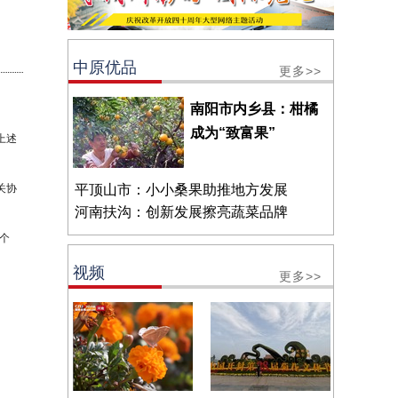
中原优品
更多>>
南阳市内乡县：柑橘
成为“致富果”
上述
关协
平顶山市：小小桑果助推地方发展
河南扶沟：创新发展擦亮蔬菜品牌
个
视频
更多>>