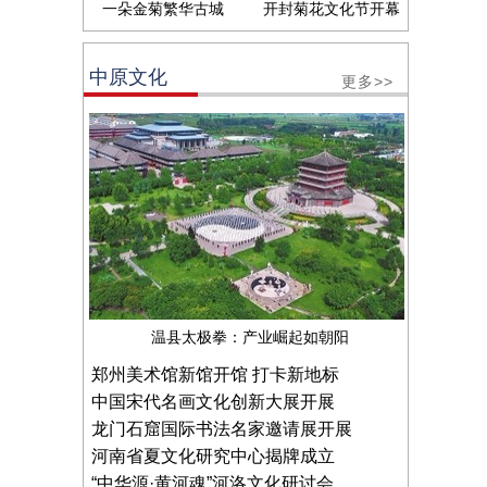
一朵金菊繁华古城
开封菊花文化节开幕
中原文化
更多>>
温县太极拳：产业崛起如朝阳
郑州美术馆新馆开馆 打卡新地标
中国宋代名画文化创新大展开展
龙门石窟国际书法名家邀请展开展
河南省夏文化研究中心揭牌成立
“中华源·黄河魂”河洛文化研讨会