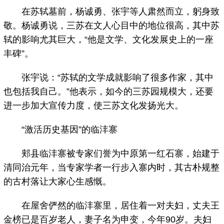
在苏轼墓前，杨诚勇、张宇等人肃然而立，躬身致
敬。杨诚勇说，三苏在文人心目中的地位很高，其中苏
轼的影响尤其巨大，“他是文学、文化发展史上的一座
丰碑”。
张宇说：“苏轼的文学成就影响了很多作家，其中
也包括我自己。”他表示，如今的三苏园规模大，还要
进一步加大宣传力度，使三苏文化发扬光大。
“激活历史基因”的临沣寨
郏县临沣寨被专家们誉为中原第一红石寨，始建于
清同治元年，当专家学者一行步入寨内时，其古朴规整
的古村落让大家心生感慨。
在屋舍俨然的临沣寨里，居住着一对夫妇，丈夫王
金榜已是百岁老人，妻子名为申变，今年90岁。夫妇