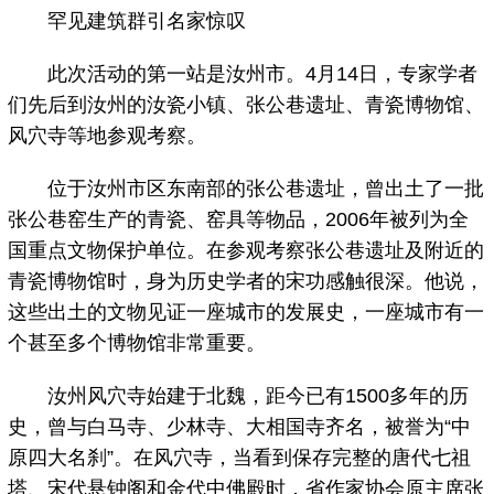
罕见建筑群引名家惊叹
此次活动的第一站是汝州市。4月14日，专家学者
们先后到汝州的汝瓷小镇、张公巷遗址、青瓷博物馆、
风穴寺等地参观考察。
位于汝州市区东南部的张公巷遗址，曾出土了一批
张公巷窑生产的青瓷、窑具等物品，2006年被列为全
国重点文物保护单位。在参观考察张公巷遗址及附近的
青瓷博物馆时，身为历史学者的宋功感触很深。他说，
这些出土的文物见证一座城市的发展史，一座城市有一
个甚至多个博物馆非常重要。
汝州风穴寺始建于北魏，距今已有1500多年的历
史，曾与白马寺、少林寺、大相国寺齐名，被誉为“中
原四大名刹”。在风穴寺，当看到保存完整的唐代七祖
塔、宋代悬钟阁和金代中佛殿时，省作家协会原主席张