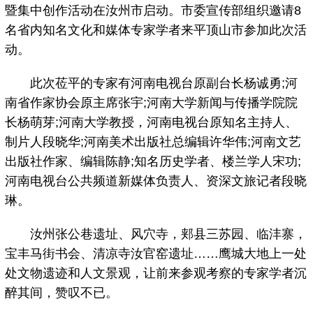
暨集中创作活动在汝州市启动。市委宣传部组织邀请8
名省内知名文化和媒体专家学者来平顶山市参加此次活
动。
此次莅平的专家有河南电视台原副台长杨诚勇;河
南省作家协会原主席张宇;河南大学新闻与传播学院院
长杨萌芽;河南大学教授，河南电视台原知名主持人、
制片人段晓华;河南美术出版社总编辑许华伟;河南文艺
出版社作家、编辑陈静;知名历史学者、楼兰学人宋功;
河南电视台公共频道新媒体负责人、资深文旅记者段晓
琳。
汝州张公巷遗址、风穴寺，郏县三苏园、临沣寨，
宝丰马街书会、清凉寺汝官窑遗址……鹰城大地上一处
处文物遗迹和人文景观，让前来参观考察的专家学者沉
醉其间，赞叹不已。