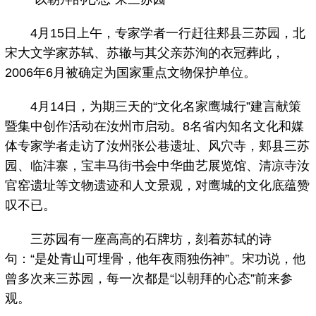
4月15日上午，专家学者一行赶往郏县三苏园，北
宋大文学家苏轼、苏辙与其父亲苏洵的衣冠葬此，
2006年6月被确定为国家重点文物保护单位。
4月14日，为期三天的“文化名家鹰城行”建言献策
暨集中创作活动在汝州市启动。8名省内知名文化和媒
体专家学者走访了汝州张公巷遗址、风穴寺，郏县三苏
园、临沣寨，宝丰马街书会中华曲艺展览馆、清凉寺汝
官窑遗址等文物遗迹和人文景观，对鹰城的文化底蕴赞
叹不已。
三苏园有一座高高的石牌坊，刻着苏轼的诗
句：“是处青山可埋骨，他年夜雨独伤神”。宋功说，他
曾多次来三苏园，每一次都是“以朝拜的心态”前来参
观。