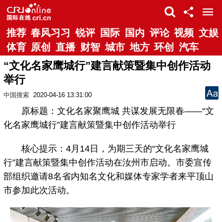
推荐
春风习习
锐评
国际
国内
评论
视频
文娱
体育
原创
直播
财智
城市
地方
环创
汽车
“文化名家鹰城行”建言献策暨集中创作活动
举行
中国搜索
2020-04-16 13:31:00
原标题：文化名家聚鹰城 共谋发展无限春——“文
化名家鹰城行”建言献策暨集中创作活动举行
核心提示：4月14日，为期三天的“文化名家鹰城
行”建言献策暨集中创作活动在汝州市启动。市委宣传
部组织邀请8名省内知名文化和媒体专家学者来平顶山
市参加此次活动。