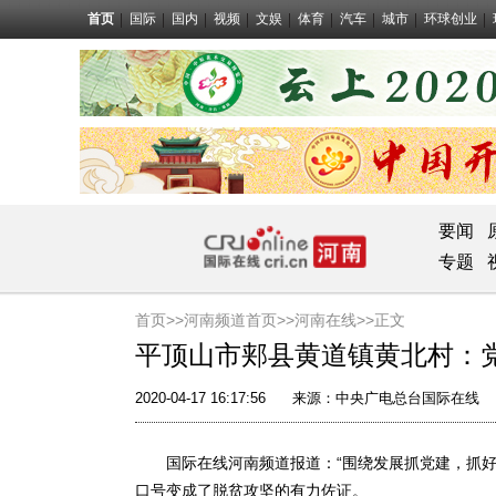
首页
国际
国内
视频
文娱
体育
汽车
城市
环球创业
要闻
专题
首页>>
河南频道首页>>
河南在线
>>正文
平顶山市郏县黄道镇黄北村：
2020-04-17 16:17:56
来源：
中央广电总台国际在线
国际在线河南频道报道：“围绕发展抓党建，抓好
口号变成了脱贫攻坚的有力佐证。