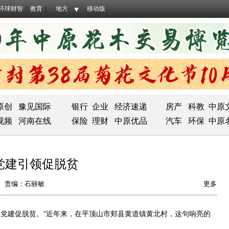
环球财智
教育
地方
移动版
原创
豫见国际
银行
企业
经济速递
房产
科教
中原
视频
河南在线
保险
理财
中原优品
汽车
环保
中原
党建引领促脱贫
责编：石丽敏
更多
党建促脱贫。”近年来，在平顶山市郏县黄道镇黄北村，这句响亮的