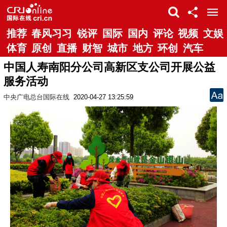
推荐
春风习习
锐评
国际
国内
评论
视频
文娱
体育
原创
直播
财智
城市
地方
环创
汽车
中国人寿南阳分公司高新区支公司开展公益
服务活动
中央广电总台国际在线
2020-04-27 13:25:59