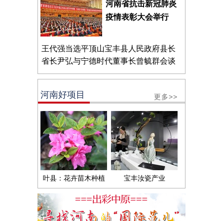
河南省抗击新冠肺炎
疫情表彰大会举行
王代强当选平顶山宝丰县人民政府县长
省长尹弘与宁德时代董事长曾毓群会谈
河南好项目
更多>>
叶县：花卉苗木种植
宝丰汝瓷产业