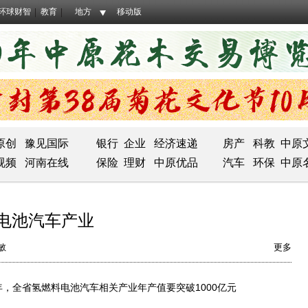
环球财智
教育
地方
移动版
原创
豫见国际
银行
企业
经济速递
房产
科教
中原
视频
河南在线
保险
理财
中原优品
汽车
环保
中原
电池汽车产业
敏
更多
，全省氢燃料电池汽车相关产业年产值要突破1000亿元