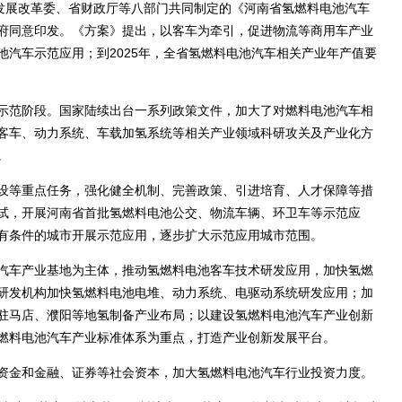
发展改革委、省财政厅等八部门共同制定的《河南省氢燃料电池汽车
府同意印发。《方案》提出，以客车为牵引，促进物流等商用车产业
汽车示范应用；到2025年，全省氢燃料电池汽车相关产业年产值要
范阶段。国家陆续出台一系列政策文件，加大了对燃料电池汽车相
客车、动力系统、车载加氢系统等相关产业领域科研攻关及产业化方
。
等重点任务，强化健全机制、完善政策、引进培育、人才保障等措
试，开展河南省首批氢燃料电池公交、物流车辆、环卫车等示范应
有条件的城市开展示范应用，逐步扩大示范应用城市范围。
车产业基地为主体，推动氢燃料电池客车技术研发应用，加快氢燃
研发机构加快氢燃料电池电堆、动力系统、电驱动系统研发应用；加
驻马店、濮阳等地氢制备产业布局；以建设氢燃料电池汽车产业创新
燃料电池汽车产业标准体系为重点，打造产业创新发展平台。
金和金融、证券等社会资本，加大氢燃料电池汽车行业投资力度。