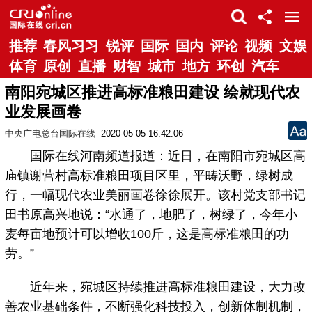
推荐
春风习习
锐评
国际
国内
评论
视频
文娱
体育
原创
直播
财智
城市
地方
环创
汽车
南阳宛城区推进高标准粮田建设 绘就现代农
业发展画卷
中央广电总台国际在线
2020-05-05 16:42:06
国际在线河南频道报道：近日，在南阳市宛城区高
庙镇谢营村高标准粮田项目区里，平畴沃野，绿树成
行，一幅现代农业美丽画卷徐徐展开。该村党支部书记
田书原高兴地说：“水通了，地肥了，树绿了，今年小
麦每亩地预计可以增收100斤，这是高标准粮田的功
劳。”
近年来，宛城区持续推进高标准粮田建设，大力改
善农业基础条件，不断强化科技投入，创新体制机制，