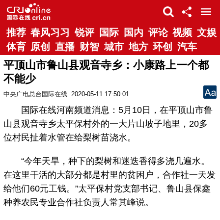
推荐
春风习习
锐评
国际
国内
评论
视频
文娱
体育
原创
直播
财智
城市
地方
环创
汽车
平顶山市鲁山县观音寺乡：小康路上一个都
不能少
中央广电总台国际在线
2020-05-11 17:50:01
国际在线河南频道消息：5月10日，在平顶山市鲁
山县观音寺乡太平保村外的一大片山坡子地里，20多
位村民扯着水管在给梨树苗浇水。
“今年天旱，种下的梨树和迷迭香得多浇几遍水。
在这里干活的大部分都是村里的贫困户，合作社一天发
给他们60元工钱。”太平保村党支部书记、鲁山县保鑫
种养农民专业合作社负责人常其峰说。