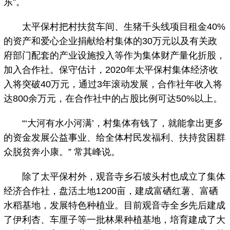
东”。
太平保村把村扶贫车间、生猪千头线项目租金40%
的资产和爱心企业捐献给村集体的30万元以及有关政
府部门配套的产业设施投入等作为集体财产量化折股，
加入合作社。保守估计，2020年太平保村集体经济收
入将突破40万元，通过3年滚动发展，合作社年收入将
达800余万元，在合作社中的占股比例可达50%以上。
“‘大河有水小河满’，村集体有钱了，就能拿出更多
的资金发展公益事业、给全体村民发福利、扶持贫困群
众脱贫奔小康。” 常其峰说。
除了太平保村外，观音寺乡石坡头村也成立了集体
经济合作社，盘活土地1200亩，建成富硒红薯、富硒
水稻基地，发展特色种植业。目前观音寺全乡先后建成
了伊利杏、车厘子等一批林果种植基地，培育建成了大