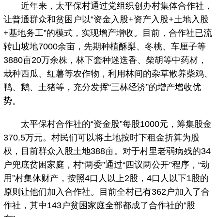
近年来，太平保村通过党组织创办村集体合作社，
让普通群众和贫困户以“资金入股+资产入股+土地入股
+基地务工”的模式，实现增产增收。目前，合作社已流
转山坡地7000余亩，先期种植酥梨、冬桃、车厘子等
3880亩20万余株，林下套种迷迭香、柴胡等中药材，
栽种西瓜、红薯等农作物，利用林间的杂草散养柴鸡、
鸭、鹅、土猪等，充分发挥“三林经济”的增产增收优
势。
太平保村合作社的“资金股”每股1000元，筹集股金
370.5万元。村民们可以将土地按时下租金折算为股
权，目前群众入股土地388亩。对于村里老弱病残的34
户兜底贫困家庭，村“两委”通过“四议两公开”程序，“动
用”村集体财产，按照4口人以上2股，4口人以下1股的
原则让他们加入合作社。目前全村已有362户加入了合
作社，其中143户贫困家庭全部都成了合作社的“股