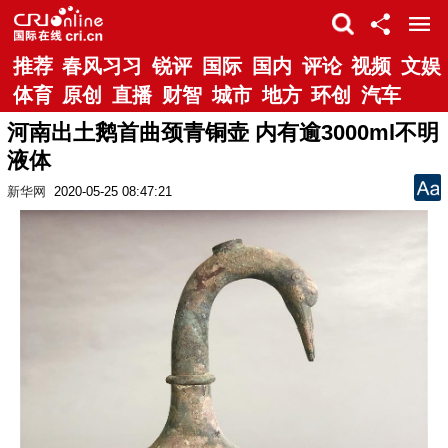
推荐
春风习习
锐评
国际
国内
评论
视频
文娱
体育
原创
直播
财智
城市
地方
环创
汽车
河南出土鹅首曲颈青铜壶 内有逾3000ml不明
液体
新华网
2020-05-25 08:47:21