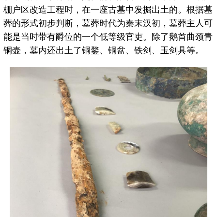
棚户区改造工程时，在一座古墓中发掘出土的。根据墓
葬的形式初步判断，墓葬时代为秦末汉初，墓葬主人可
能是当时带有爵位的一个低等级官吏。除了鹅首曲颈青
铜壶，墓内还出土了铜鍪、铜盆、铁剑、玉剑具等。