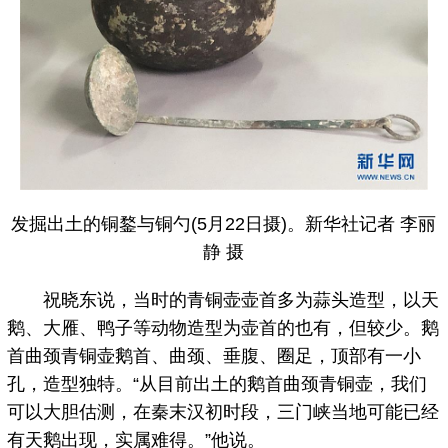
发掘出土的铜鍪与铜勺(5月22日摄)。新华社记者 李丽
静 摄
祝晓东说，当时的青铜壶壶首多为蒜头造型，以天
鹅、大雁、鸭子等动物造型为壶首的也有，但较少。鹅
首曲颈青铜壶鹅首、曲颈、垂腹、圈足，顶部有一小
孔，造型独特。“从目前出土的鹅首曲颈青铜壶，我们
可以大胆估测，在秦末汉初时段，三门峡当地可能已经
有天鹅出现，实属难得。”他说。