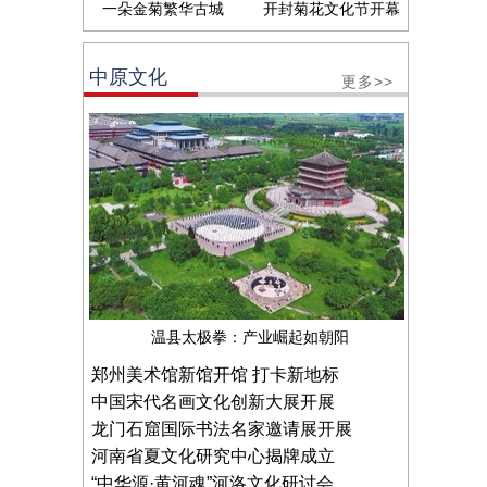
一朵金菊繁华古城
开封菊花文化节开幕
中原文化
更多>>
温县太极拳：产业崛起如朝阳
郑州美术馆新馆开馆 打卡新地标
中国宋代名画文化创新大展开展
龙门石窟国际书法名家邀请展开展
河南省夏文化研究中心揭牌成立
“中华源·黄河魂”河洛文化研讨会