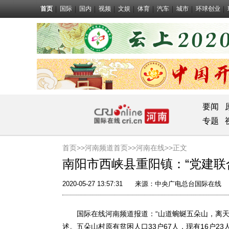
首页
国际
国内
视频
文娱
体育
汽车
城市
环球创业
要闻
专题
首页>>
河南频道首页>>
河南在线
>>正文
南阳市西峡县重阳镇：“党建联
2020-05-27 13:57:31
来源：
中央广电总台国际在线
国际在线河南频道报道：“山道蜿蜒五朵山，离天
述。五朵山村原有贫困人口33户67人，现有16户