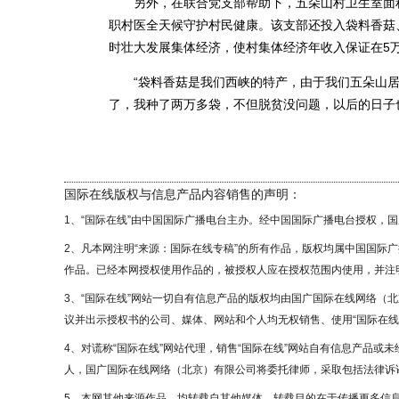
另外，在联合党支部帮助下，五朵山村卫生室面积
职村医全天候守护村民健康。该支部还投入袋料香菇
时壮大发展集体经济，使村集体经济年收入保证在5
“袋料香菇是我们西峡的特产，由于我们五朵山居
了，我种了两万多袋，不但脱贫没问题，以后的日子也
国际在线版权与信息产品内容销售的声明：
1、“国际在线”由中国国际广播电台主办。经中国国际广播电台授权，
2、凡本网注明“来源：国际在线专稿”的所有作品，版权均属中国国际
作品。已经本网授权使用作品的，被授权人应在授权范围内使用，并注明
3、“国际在线”网站一切自有信息产品的版权均由国广国际在线网络（
议并出示授权书的公司、媒体、网站和个人均无权销售、使用“国际在线
4、对谎称“国际在线”网站代理，销售“国际在线”网站自有信息产品或
人，国广国际在线网络（北京）有限公司将委托律师，采取包括法律诉讼
5、本网其他来源作品，均转载自其他媒体，转载目的在于传播更多信