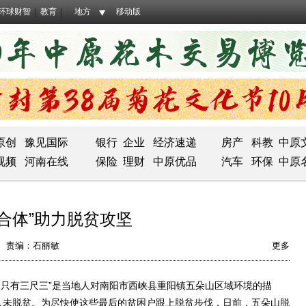
环球财智
教育
地方
移动版
原创
豫见国际
银行
企业
经济速递
房产
科教
中原
视频
河南在线
保险
理财
中原优品
汽车
环保
中原
合体”助力脱贫攻坚
责编：石丽敏
更多
只有三尺三”是当地人对南阳市西峡县重阳镇五朵山区域环境的描
23人未脱贫。为尽快使这些最后的贫困户跟上脱贫步伐，日前，五朵山脱