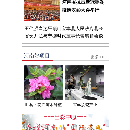
河南省抗击新冠肺炎
疫情表彰大会举行
王代强当选平顶山宝丰县人民政府县长
省长尹弘与宁德时代董事长曾毓群会谈
河南好项目
更多>>
叶县：花卉苗木种植
宝丰汝瓷产业