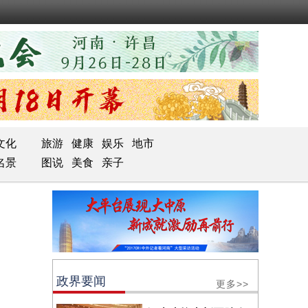
文化
旅游
健康
娱乐
地市
名景
图说
美食
亲子
政界要闻
更多>>