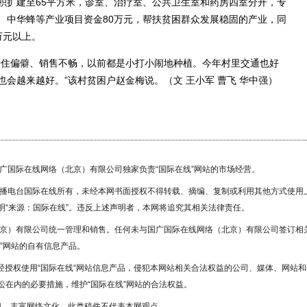
扩建至65平方米，诊室、治疗室、公共卫生室和药房四室分开，专
、中华蜂等产业项目资金80万元，帮扶贫困群众发展稳固的产业，同
万元以上。
住偏僻、销售不畅，以前都是小打小闹地种植。今年村里交通也好
会越来越好。”该村贫困户赵金梅说。（文 王小军 曹飞 华中强）
国广国际在线网络（北京）有限公司独家负责“国际在线”网站的市场经营。
广播电台国际在线所有，未经本网书面授权不得转载、摘编、复制或利用其他方式使用
“来源：国际在线”。违反上述声明者，本网将追究其相关法律责任。
北京）有限公司统一管理和销售。任何未与国广国际在线网络（北京）有限公司签订相
”网站的自有信息产品。
未经授权使用“国际在线“网站信息产品，侵犯本网站相关合法权益的公司、媒体、网站和
在内的必要措施，维护“国际在线”网站的合法权益。
息，丰富网络文化，此类稿件不代表本网观点。