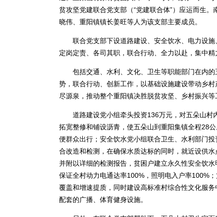
贫攻坚党建联合党支部（“党建联合体”）应运而生
晓伟、重阳镇镇长姜旺等人为该支部主要成员。
联合党支部下设道路建设、安全饮水、电力设施、
定岗定责、各司其职，联合行动、全力以赴，集中精力
包括交通、水利、文化、卫生等职能部门在内的五
势，联合行动、创新工作，以基础设施建设带动乡村
尽源泉，推动整个重阳镇决胜脱贫攻坚、乡村振兴等
道路建设党小组牵头投资136万元，对五朵山村内4
拓宽整修和铺设沥青，使五朵山到重阳集镇全程28
便群众出行；安全饮水党小组联合卫生、水利部门投资
合改造和检测，在确保水质达标的同时，就近设供水
并附以详细的检测报告，贫困户建立永久性安全饮水
保证全村动力电通达率100%，照明电入户率100
覆盖和增速提质，同时建设高标准村综合性文化服务
配套的广播、体育健身设施。