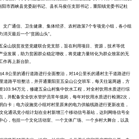
。南阳市西峡县党委副书记、县长马俊任支部书记，重阳镇党委书记杜
文广通信、卫生健康、集体经济、农村政策7个专项党小组，各小组
消灭最后一个“贫困山头”。
朵山脱贫攻坚党建联合党支部，旨在利用项目、资源，技术等优
产业发展，助力贫困群众稳定增收，将党建力量转化为群众致富的无
工作再上新台阶。
.8公里的通行道路进行全面整治，对14公里长的通村主干道路进行
公里道路平坦整洁，并开通重阳至五朵山公交班车，每天往返两趟，方
103.94万元，修建五朵山村集中饮水工程，对全村饮用水质进行综
点，并配备安全饮水管护员常年值岗，每年对饮用水质进行检测2次，
明白卡；电力设施党小组对村里原来的电力供输线路进行更新改造，
%；文化通讯党小组计划在全村新增三个移动信号基站，达到网络信号全
中心，包括一个文化活动室、一个文体广场、一个乡村大舞台，以及